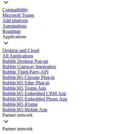
Compatibility
Microsoft Teams
Add platform
Automations
Roadmap
Applications
Desktop and Cloud
All Applications
Bubble Desktop Pop-up
Bubble Gateway Integration
Bubble Third-Party-API
Bubble365 Chrome Plug-in
Bubble365 Edge Plug-in
Bubble365 Teams App
Bubble365 Embedded CRM App
Bubble365 Embedded Phone App
Bubble365 iFrame
Bubble365 Mobile App
Partner network
Partner network