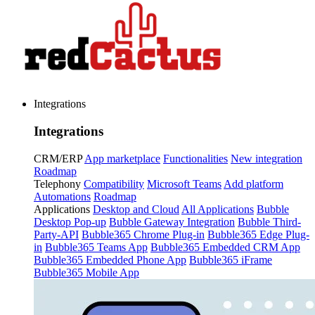
Integrations
Integrations
CRM/ERP
App marketplace
Functionalities
New integration
Roadmap
Telephony
Compatibility
Microsoft Teams
Add platform
Automations
Roadmap
Applications
Desktop and Cloud
All Applications
Bubble
Desktop Pop-up
Bubble Gateway Integration
Bubble Third-
Party-API
Bubble365 Chrome Plug-in
Bubble365 Edge Plug-
in
Bubble365 Teams App
Bubble365 Embedded CRM App
Bubble365 Embedded Phone App
Bubble365 iFrame
Bubble365 Mobile App