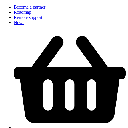
Become a partner
Roadmap
Remote support
News