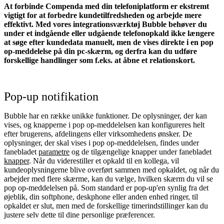
At forbinde Compenda med din telefoniplatform er ekstremt
vigtigt for at forbedre kundetilfredsheden og arbejde mere
effektivt. Med vores integrationsværktøj Bubble behøver du
under et indgående eller udgående telefonopkald ikke længere
at søge efter kundedata manuelt, men de vises direkte i en pop
op-meddelelse på din pc-skærm, og derfra kan du udføre
forskellige handlinger som f.eks. at åbne et relationskort.
Pop-up notifikation
Bubble har en række unikke funktioner. De oplysninger, der kan
vises, og knapperne i pop op-meddelelsen kan konfigureres helt
efter brugerens, afdelingens eller virksomhedens ønsker. De
oplysninger, der skal vises i pop op-meddelelsen, findes under
fanebladet
parametre
og de tilgængelige knapper under fanebladet
knapper
. Når du viderestiller et opkald til en kollega, vil
kundeoplysningerne blive overført sammen med opkaldet, og når du
arbejder med flere skærme, kan du vælge, hvilken skærm du vil se
pop op-meddelelsen på. Som standard er pop-up'en synlig fra det
øjeblik, din softphone, deskphone eller anden enhed ringer, til
opkaldet er slut, men med de forskellige timerindstillinger kan du
justere selv dette til dine personlige præferencer.