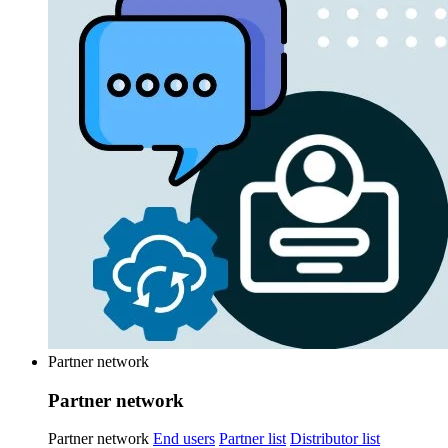
Partner network
Partner network
Partner network
End users
Partner list
Distributor list