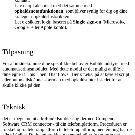
kontakt.
Lav et opkaldsnotat med det samme med
opkaldsnotatfunktionen
, som bliver synlig for dig og dine
kolleger i opkaldshistorikken.
Let og sikkert login baseret på
Single sign-on
(Microsoft-,
Google- eller Apple-konto).
Tilpasning
For at imødekomme dine specifikke behov er Bubble udstyret med
automatiseringsmodulet. Med dette modul er det muligt at tilføje
dine egne If-This-Then-That flows. Tænk f.eks. på at køre et script
eller automatisk åbne skærmen med opkaldsnoter i stedet for at
skulle klikke på den.
Teknisk
det er meget nemt at
Bubble - og dermed Compenda
forbinde
Software CRM connector - til din telefoniplatform. Proceduren er
forskellig fra telefoniplatform til telefoniplatform, men én ting har de
alle til fælles: Du behøver ikke at være tekniker for at gøre det.