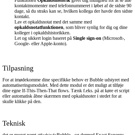
Funktionen
Opkaldshistorik
giver dig mulighed for at se alle
kontaktmomenter med telefonnummeret i løbet af de sidste 90
dage, så du straks kan se, hvilken kollega der havde den sidste
kontakt.
Lav et opkaldsnotat med det samme med
opkaldsnotatfunktionen
, som bliver synlig for dig og dine
kolleger i opkaldshistorikken.
Let og sikkert login baseret på
Single sign-on
(Microsoft-,
Google- eller Apple-konto).
Tilpasning
For at imødekomme dine specifikke behov er Bubble udstyret med
automatiseringsmodulet. Med dette modul er det muligt at tilføje
dine egne If-This-Then-That flows. Tænk f.eks. på at køre et script
eller automatisk åbne skærmen med opkaldsnoter i stedet for at
skulle klikke på den.
Teknisk
det er meget nemt at
Bubble - og dermed Exact Synergy
forbinde