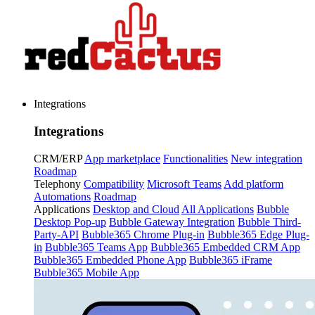
Integrations
Integrations
CRM/ERP
App marketplace
Functionalities
New integration
Roadmap
Telephony
Compatibility
Microsoft Teams
Add platform
Automations
Roadmap
Applications
Desktop and Cloud
All Applications
Bubble
Desktop Pop-up
Bubble Gateway Integration
Bubble Third-
Party-API
Bubble365 Chrome Plug-in
Bubble365 Edge Plug-
in
Bubble365 Teams App
Bubble365 Embedded CRM App
Bubble365 Embedded Phone App
Bubble365 iFrame
Bubble365 Mobile App