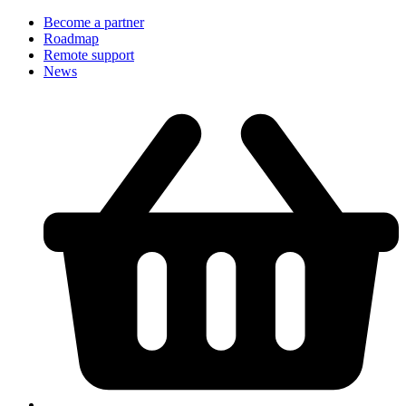
Become a partner
Roadmap
Remote support
News