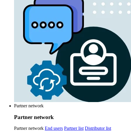
Partner network
Partner network
Partner network
End users
Partner list
Distributor list