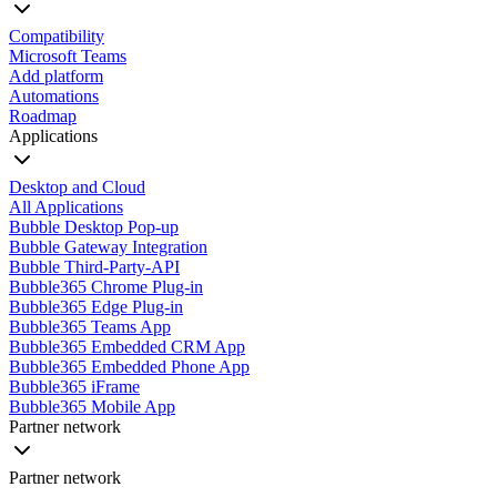
Compatibility
Microsoft Teams
Add platform
Automations
Roadmap
Applications
Desktop and Cloud
All Applications
Bubble Desktop Pop-up
Bubble Gateway Integration
Bubble Third-Party-API
Bubble365 Chrome Plug-in
Bubble365 Edge Plug-in
Bubble365 Teams App
Bubble365 Embedded CRM App
Bubble365 Embedded Phone App
Bubble365 iFrame
Bubble365 Mobile App
Partner network
Partner network