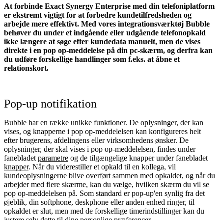
At forbinde Exact Synergy Enterprise med din telefoniplatform
er ekstremt vigtigt for at forbedre kundetilfredsheden og
arbejde mere effektivt. Med vores integrationsværktøj Bubble
behøver du under et indgående eller udgående telefonopkald
ikke længere at søge efter kundedata manuelt, men de vises
direkte i en pop op-meddelelse på din pc-skærm, og derfra kan
du udføre forskellige handlinger som f.eks. at åbne et
relationskort.
Pop-up notifikation
Bubble har en række unikke funktioner. De oplysninger, der kan
vises, og knapperne i pop op-meddelelsen kan konfigureres helt
efter brugerens, afdelingens eller virksomhedens ønsker. De
oplysninger, der skal vises i pop op-meddelelsen, findes under
fanebladet
parametre
og de tilgængelige knapper under fanebladet
knapper
. Når du viderestiller et opkald til en kollega, vil
kundeoplysningerne blive overført sammen med opkaldet, og når du
arbejder med flere skærme, kan du vælge, hvilken skærm du vil se
pop op-meddelelsen på. Som standard er pop-up'en synlig fra det
øjeblik, din softphone, deskphone eller anden enhed ringer, til
opkaldet er slut, men med de forskellige timerindstillinger kan du
justere selv dette til dine personlige præferencer.