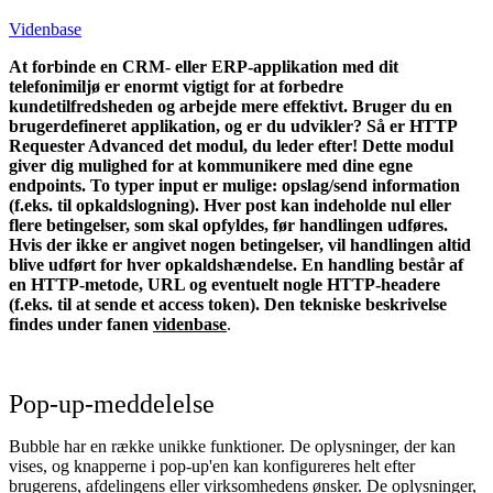
Videnbase
At forbinde en CRM- eller ERP-applikation med dit
telefonimiljø er enormt vigtigt for at forbedre
kundetilfredsheden og arbejde mere effektivt. Bruger du en
brugerdefineret applikation, og er du udvikler? Så er HTTP
Requester Advanced det modul, du leder efter!
Dette modul
giver dig mulighed for at kommunikere med dine egne
endpoints. To typer input er mulige: opslag/send information
(f.eks. til opkaldslogning). Hver post kan indeholde nul eller
flere betingelser, som skal opfyldes, før handlingen udføres.
Hvis der ikke er angivet nogen betingelser, vil handlingen altid
blive udført for hver opkaldshændelse. En handling består af
en HTTP-metode, URL og eventuelt nogle HTTP-headere
(f.eks. til at sende et access token).
Den tekniske beskrivelse
findes under fanen
videnbase
.
Pop-up-meddelelse
Bubble har en række unikke funktioner. De oplysninger, der kan
vises, og knapperne i pop-up'en kan konfigureres helt efter
brugerens, afdelingens eller virksomhedens ønsker. De oplysninger,