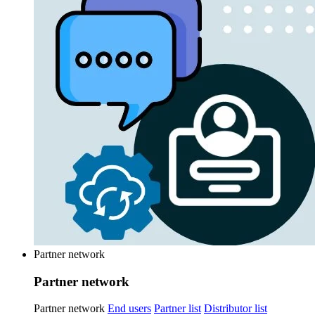
Partner network
Partner network
Partner network
End users
Partner list
Distributor list