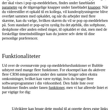
der skal vises i pop op-meddelelsen, findes under fanebladet
parametre
og de tilgængelige knapper under fanebladet
knapper
. Når
du viderestiller et opkald til en kollega, vil kundeoplysningerne blive
overført sammen med opkaldet, og når du arbejder med flere
skærme, kan du vælge, hvilken skærm du vil se pop op-meddelelsen
på. Som standard er pop-up'en synlig fra det øjeblik, din softphone,
deskphone eller anden enhed ringer, til opkaldet er slut, men med de
forskellige timerindstillinger kan du justere selv dette til dine
personlige præferencer.
Funktionaliteter
Ud over de ovennævnte pop op-meddelelsesfunktioner er Bubble
udstyret med mange flere funktioner. For eksempel kan du aktivere
flere CRM-integrationer under den samme bruger uden ekstra
omkostninger, hvilket kan være nyttigt, hvis du bruger flere
softwareprogrammer i din virksomhed. Den fulde liste over
funktioner findes under fanen
funktioner
, men vi har allerede listet et
par vigtige for dig:
Udviklere kan bruge dette modul til at oprette deres egne links