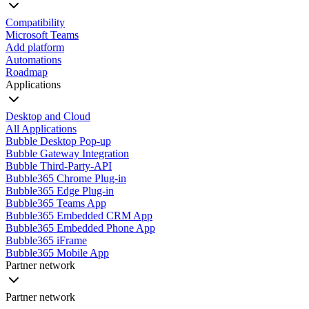
Compatibility
Microsoft Teams
Add platform
Automations
Roadmap
Applications
Desktop and Cloud
All Applications
Bubble Desktop Pop-up
Bubble Gateway Integration
Bubble Third-Party-API
Bubble365 Chrome Plug-in
Bubble365 Edge Plug-in
Bubble365 Teams App
Bubble365 Embedded CRM App
Bubble365 Embedded Phone App
Bubble365 iFrame
Bubble365 Mobile App
Partner network
Partner network