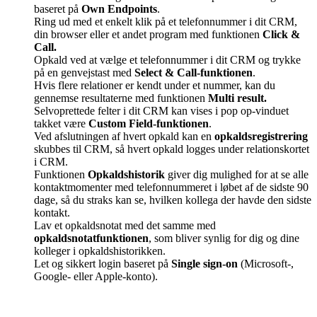
baseret på
Own Endpoints
.
Ring ud med et enkelt klik på et telefonnummer i dit CRM,
din browser eller et andet program med funktionen
Click &
Call.
Opkald ved at vælge et telefonnummer i dit CRM og trykke
på en genvejstast med
Select & Call-funktionen
.
Hvis flere relationer er kendt under et nummer, kan du
gennemse resultaterne med funktionen
Multi result.
Selvoprettede felter i dit CRM kan vises i pop op-vinduet
takket være
Custom Field-funktionen
.
Ved afslutningen af hvert opkald kan en
opkaldsregistrering
skubbes til CRM, så hvert opkald logges under relationskortet
i CRM.
Funktionen
Opkaldshistorik
giver dig mulighed for at se alle
kontaktmomenter med telefonnummeret i løbet af de sidste 90
dage, så du straks kan se, hvilken kollega der havde den sidste
kontakt.
Lav et opkaldsnotat med det samme med
opkaldsnotatfunktionen
, som bliver synlig for dig og dine
kolleger i opkaldshistorikken.
Let og sikkert login baseret på
Single sign-on
(Microsoft-,
Google- eller Apple-konto).