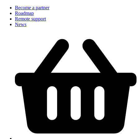
Become a partner
Roadmap
Remote support
News