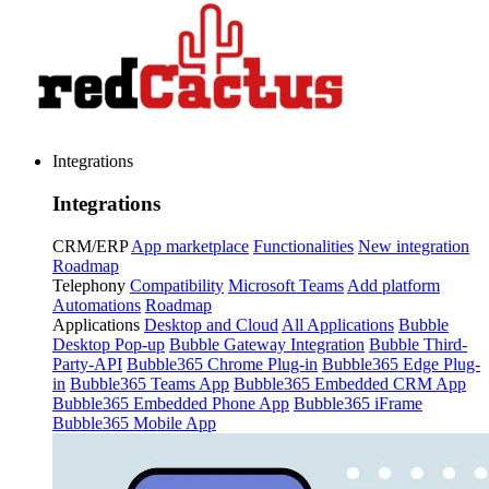
Integrations
Integrations
CRM/ERP
App marketplace
Functionalities
New integration
Roadmap
Telephony
Compatibility
Microsoft Teams
Add platform
Automations
Roadmap
Applications
Desktop and Cloud
All Applications
Bubble
Desktop Pop-up
Bubble Gateway Integration
Bubble Third-
Party-API
Bubble365 Chrome Plug-in
Bubble365 Edge Plug-
in
Bubble365 Teams App
Bubble365 Embedded CRM App
Bubble365 Embedded Phone App
Bubble365 iFrame
Bubble365 Mobile App