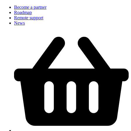
Become a partner
Roadmap
Remote support
News