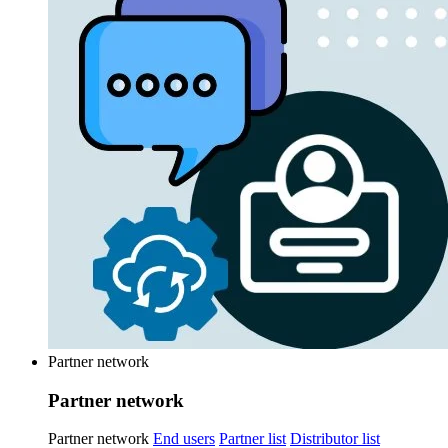
Partner network
Partner network
Partner network
End users
Partner list
Distributor list