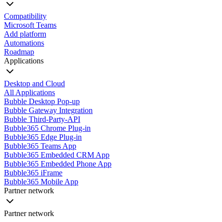
Compatibility
Microsoft Teams
Add platform
Automations
Roadmap
Applications
Desktop and Cloud
All Applications
Bubble Desktop Pop-up
Bubble Gateway Integration
Bubble Third-Party-API
Bubble365 Chrome Plug-in
Bubble365 Edge Plug-in
Bubble365 Teams App
Bubble365 Embedded CRM App
Bubble365 Embedded Phone App
Bubble365 iFrame
Bubble365 Mobile App
Partner network
Partner network