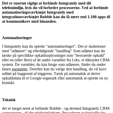
Det er enormt vigtigt at forbinde Integrately med dit
telefonimiljø, hvis du vil forbedre processerne. Ved at forbinde
automatiseringsværktøjet Integrately med
integrationsværktøjet Bubble kan du få mere end 1.100 apps til
at kommunikere med hinanden.
Automatiseringer
I Integrately kan du oprette "automatiseringer". Det er skabeloner
med "udløsere" og efterfølgende "handling" Som udløser kan du
tænke på specifikke opkaldsoplysninger som "besvarede opkald"
eller en (eller flere) af de andre variabler fra f.eks. et tilknyttet CRM-
system. De variabler, du kan bruge som udløsere, finder du under
fanen
parametre
. Derefter kan du vælge den handling, du vil have
udført på baggrund af triggeren. Tænk på automatisk at skrive
opkaldsdata til et Google-regneark eller automatisk at oprette en ny
kontakt.
Teknisk
det er meget nemt at forbinde Bubble - og dermed Integrately CRM-
connectoren - til din telefoniplatform. Proceduren er forskellig fra