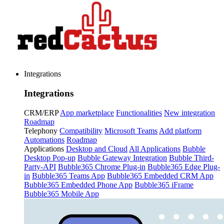
Integrations
Integrations
CRM/ERP
App marketplace
Functionalities
New integration
Roadmap
Telephony
Compatibility
Microsoft Teams
Add platform
Automations
Roadmap
Applications
Desktop and Cloud
All Applications
Bubble
Desktop Pop-up
Bubble Gateway Integration
Bubble Third-
Party-API
Bubble365 Chrome Plug-in
Bubble365 Edge Plug-
in
Bubble365 Teams App
Bubble365 Embedded CRM App
Bubble365 Embedded Phone App
Bubble365 iFrame
Bubble365 Mobile App