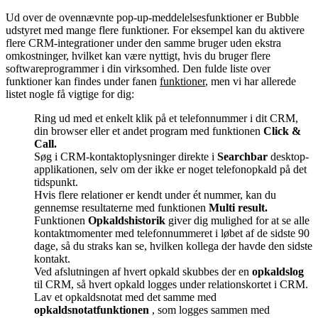
Ud over de ovennævnte pop-up-meddelelsesfunktioner er Bubble
udstyret med mange flere funktioner. For eksempel kan du aktivere
flere CRM-integrationer under den samme bruger uden ekstra
omkostninger, hvilket kan være nyttigt, hvis du bruger flere
softwareprogrammer i din virksomhed. Den fulde liste over
funktioner kan findes under fanen
funktioner
, men vi har allerede
listet nogle få vigtige for dig:
Ring ud med et enkelt klik på et telefonnummer i dit CRM,
din browser eller et andet program med funktionen
Click &
Call.
Søg i CRM-kontaktoplysninger direkte i
Searchbar
desktop-
applikationen, selv om der ikke er noget telefonopkald på det
tidspunkt.
Hvis flere relationer er kendt under ét nummer, kan du
gennemse resultaterne med funktionen
Multi result.
Funktionen
Opkaldshistorik
giver dig mulighed for at se alle
kontaktmomenter med telefonnummeret i løbet af de sidste 90
dage, så du straks kan se, hvilken kollega der havde den sidste
kontakt.
Ved afslutningen af hvert opkald skubbes der en
opkaldslog
til CRM, så hvert opkald logges under relationskortet i CRM.
Lav et opkaldsnotat med det samme med
opkaldsnotatfunktionen
, som logges sammen med