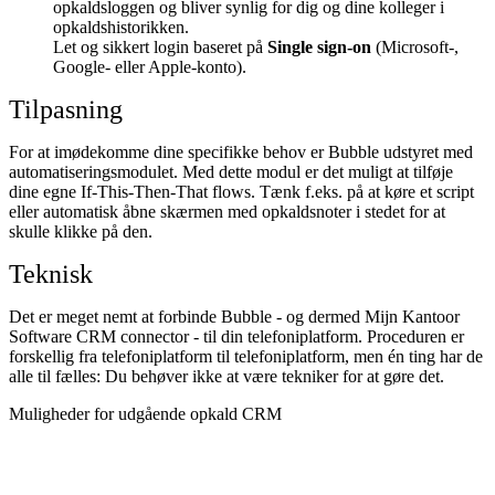
opkaldsloggen og bliver synlig for dig og dine kolleger i
opkaldshistorikken.
Let og sikkert login baseret på
Single sign-on
(Microsoft-,
Google- eller Apple-konto).
Tilpasning
For at imødekomme dine specifikke behov er Bubble udstyret med
automatiseringsmodulet. Med dette modul er det muligt at tilføje
dine egne If-This-Then-That flows. Tænk f.eks. på at køre et script
eller automatisk åbne skærmen med opkaldsnoter i stedet for at
skulle klikke på den.
Teknisk
Det er meget nemt at forbinde Bubble - og dermed Mijn Kantoor
Software CRM connector - til din telefoniplatform. Proceduren er
forskellig fra telefoniplatform til telefoniplatform, men én ting har de
alle til fælles: Du behøver ikke at være tekniker for at gøre det.
Muligheder for udgående opkald CRM