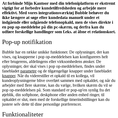
At forbinde Mijn Kantoor med din telefoniplatform er ekstremt
vigtigt for at forbedre kundetilfredsheden og arbejde mere
effektivt. Med vores integrationsværktøj Bubble behøver du
ikke længere at søge efter kundedata manuelt under et
indgående eller udgående telefonopkald, men de vises direkte i
en pop op-meddelelse på din pc-skærm, og derfra kan du
udføre forskellige handlinger som f.eks. at åbne et relationskort.
Pop-up notifikation
Bubble har en række unikke funktioner. De oplysninger, der kan
vises, og knapperne i pop op-meddelelsen kan konfigureres helt
efter brugerens, afdelingens eller virksomhedens ønsker. De
oplysninger, der skal vises i pop op-meddelelsen, findes under
fanebladet
parametre
og de tilgængelige knapper under fanebladet
knapper
. Når du viderestiller et opkald til en kollega, vil
kundeoplysningerne blive overført sammen med opkaldet, og når du
arbejder med flere skærme, kan du vælge, hvilken skærm du vil se
pop op-meddelelsen på. Som standard er pop-up'en synlig fra det
øjeblik, din softphone, deskphone eller anden enhed ringer, til
opkaldet er slut, men med de forskellige timerindstillinger kan du
justere selv dette til dine personlige præferencer.
Funktionaliteter