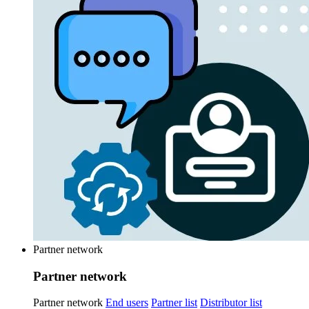
Partner network
Partner network
Partner network
End users
Partner list
Distributor list