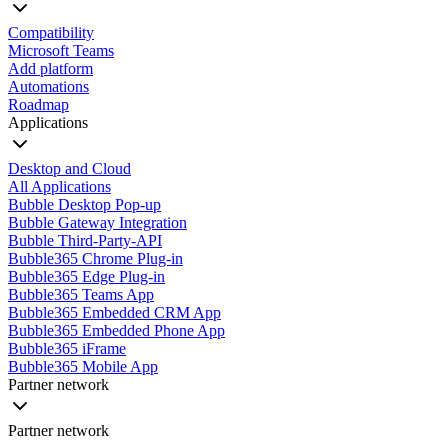
Compatibility
Microsoft Teams
Add platform
Automations
Roadmap
Applications
Desktop and Cloud
All Applications
Bubble Desktop Pop-up
Bubble Gateway Integration
Bubble Third-Party-API
Bubble365 Chrome Plug-in
Bubble365 Edge Plug-in
Bubble365 Teams App
Bubble365 Embedded CRM App
Bubble365 Embedded Phone App
Bubble365 iFrame
Bubble365 Mobile App
Partner network
Partner network