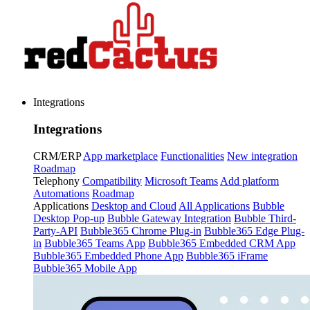
Integrations
Integrations
CRM/ERP
App marketplace
Functionalities
New integration
Roadmap
Telephony
Compatibility
Microsoft Teams
Add platform
Automations
Roadmap
Applications
Desktop and Cloud
All Applications
Bubble
Desktop Pop-up
Bubble Gateway Integration
Bubble Third-
Party-API
Bubble365 Chrome Plug-in
Bubble365 Edge Plug-
in
Bubble365 Teams App
Bubble365 Embedded CRM App
Bubble365 Embedded Phone App
Bubble365 iFrame
Bubble365 Mobile App