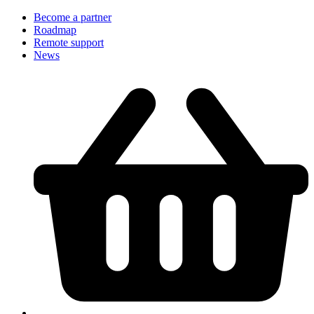
Become a partner
Roadmap
Remote support
News