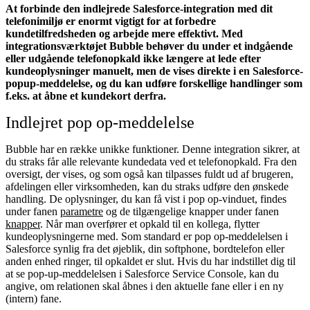
At forbinde den indlejrede Salesforce-integration med dit
telefonimiljø er enormt vigtigt for at forbedre
kundetilfredsheden og arbejde mere effektivt. Med
integrationsværktøjet Bubble behøver du under et indgående
eller udgående telefonopkald ikke længere at lede efter
kundeoplysninger manuelt, men de vises direkte i en Salesforce-
popup-meddelelse, og du kan udføre forskellige handlinger som
f.eks. at åbne et kundekort derfra.
Indlejret pop op-meddelelse
Bubble har en række unikke funktioner. Denne integration sikrer, at
du straks får alle relevante kundedata ved et telefonopkald. Fra den
oversigt, der vises, og som også kan tilpasses fuldt ud af brugeren,
afdelingen eller virksomheden, kan du straks udføre den ønskede
handling. De oplysninger, du kan få vist i pop op-vinduet, findes
under fanen
parametre
og de tilgængelige knapper under fanen
knapper
. Når man overfører et opkald til en kollega, flytter
kundeoplysningerne med. Som standard er pop op-meddelelsen i
Salesforce synlig fra det øjeblik, din softphone, bordtelefon eller
anden enhed ringer, til opkaldet er slut. Hvis du har indstillet dig til
at se pop-up-meddelelsen i Salesforce Service Console, kan du
angive, om relationen skal åbnes i den aktuelle fane eller i en ny
(intern) fane.