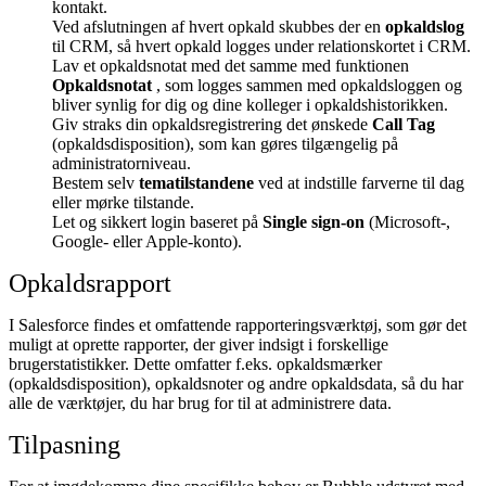
kontakt.
Ved afslutningen af hvert opkald skubbes der en
opkaldslog
til CRM, så hvert opkald logges under relationskortet i CRM.
Lav et opkaldsnotat med det samme med funktionen
Opkaldsnotat
, som logges sammen med opkaldsloggen og
bliver synlig for dig og dine kolleger i opkaldshistorikken.
Giv straks din opkaldsregistrering det ønskede
Call Tag
(opkaldsdisposition), som kan gøres tilgængelig på
administratorniveau.
Bestem selv
tematilstandene
ved at indstille farverne til dag
eller mørke tilstande.
Let og sikkert login baseret på
Single sign-on
(Microsoft-,
Google- eller Apple-konto).
Opkaldsrapport
I Salesforce findes et omfattende rapporteringsværktøj, som gør det
muligt at oprette rapporter, der giver indsigt i forskellige
brugerstatistikker. Dette omfatter f.eks. opkaldsmærker
(opkaldsdisposition), opkaldsnoter og andre opkaldsdata, så du har
alle de værktøjer, du har brug for til at administrere data.
Tilpasning