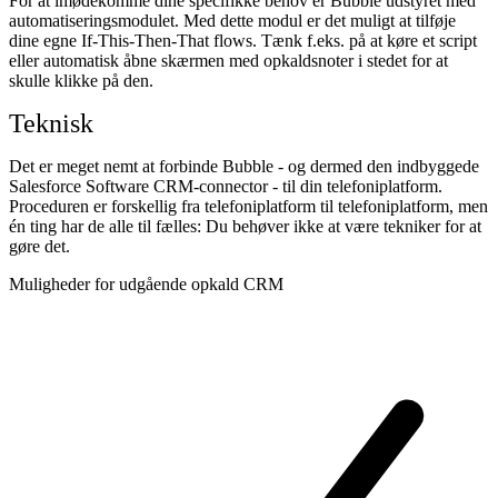
For at imødekomme dine specifikke behov er Bubble udstyret med
automatiseringsmodulet. Med dette modul er det muligt at tilføje
dine egne If-This-Then-That flows. Tænk f.eks. på at køre et script
eller automatisk åbne skærmen med opkaldsnoter i stedet for at
skulle klikke på den.
Teknisk
Det er meget nemt at forbinde Bubble - og dermed den indbyggede
Salesforce Software CRM-connector - til din telefoniplatform.
Proceduren er forskellig fra telefoniplatform til telefoniplatform, men
én ting har de alle til fælles: Du behøver ikke at være tekniker for at
gøre det.
Muligheder for udgående opkald CRM