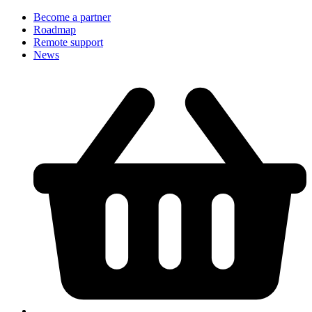
Become a partner
Roadmap
Remote support
News