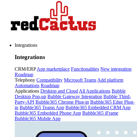
Integrations
Integrations
CRM/ERP
App marketplace
Functionalities
New integration
Roadmap
Telephony
Compatibility
Microsoft Teams
Add platform
Automations
Roadmap
Applications
Desktop and Cloud
All Applications
Bubble
Desktop Pop-up
Bubble Gateway Integration
Bubble Third-
Party-API
Bubble365 Chrome Plug-in
Bubble365 Edge Plug-
in
Bubble365 Teams App
Bubble365 Embedded CRM App
Bubble365 Embedded Phone App
Bubble365 iFrame
Bubble365 Mobile App