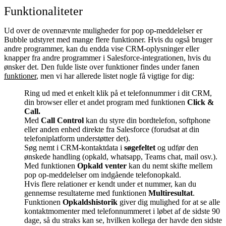
Funktionaliteter
Ud over de ovennævnte muligheder for pop op-meddelelser er
Bubble udstyret med mange flere funktioner. Hvis du også bruger
andre programmer, kan du endda vise CRM-oplysninger eller
knapper fra andre programmer i Salesforce-integrationen, hvis du
ønsker det. Den fulde liste over funktioner findes under fanen
funktioner
, men vi har allerede listet nogle få vigtige for dig:
Ring ud med et enkelt klik på et telefonnummer i dit CRM,
din browser eller et andet program med funktionen
Click &
Call.
Med
Call Control
kan du styre din bordtelefon, softphone
eller anden enhed direkte fra Salesforce (forudsat at din
telefoniplatform understøtter det).
Søg nemt i CRM-kontaktdata i
søgefeltet
og udfør den
ønskede handling (opkald, whatsapp, Teams chat, mail osv.).
Med funktionen
Opkald venter
kan du nemt skifte mellem
pop op-meddelelser om indgående telefonopkald.
Hvis flere relationer er kendt under et nummer, kan du
gennemse resultaterne med funktionen
Multiresultat
.
Funktionen
Opkaldshistorik
giver dig mulighed for at se alle
kontaktmomenter med telefonnummeret i løbet af de sidste 90
dage, så du straks kan se, hvilken kollega der havde den sidste