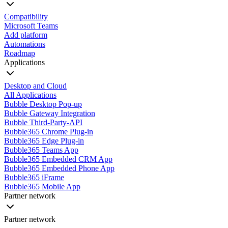
Compatibility
Microsoft Teams
Add platform
Automations
Roadmap
Applications
Desktop and Cloud
All Applications
Bubble Desktop Pop-up
Bubble Gateway Integration
Bubble Third-Party-API
Bubble365 Chrome Plug-in
Bubble365 Edge Plug-in
Bubble365 Teams App
Bubble365 Embedded CRM App
Bubble365 Embedded Phone App
Bubble365 iFrame
Bubble365 Mobile App
Partner network
Partner network