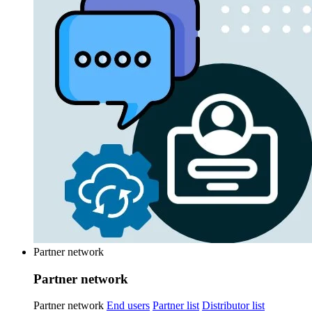
Partner network
Partner network
Partner network
End users
Partner list
Distributor list