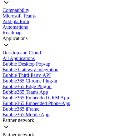
Compatibility
Microsoft Teams
Add platform
Automations
Roadmap
Applications
Desktop and Cloud
All Applications
Bubble Desktop Pop-up
Bubble Gateway Integration
Bubble Third-Party-API
Bubble365 Chrome Plug-in
Bubble365 Edge Plug-in
Bubble365 Teams App
Bubble365 Embedded CRM App
Bubble365 Embedded Phone App
Bubble365 iFrame
Bubble365 Mobile App
Partner network
Partner network