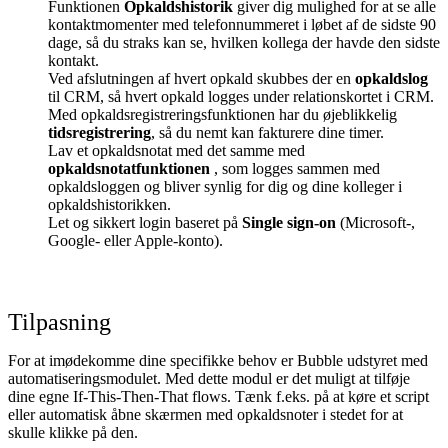
Funktionen
Opkaldshistorik
giver dig mulighed for at se alle
kontaktmomenter med telefonnummeret i løbet af de sidste 90
dage, så du straks kan se, hvilken kollega der havde den sidste
kontakt.
Ved afslutningen af hvert opkald skubbes der en
opkaldslog
til CRM, så hvert opkald logges under relationskortet i CRM.
Med opkaldsregistreringsfunktionen har du øjeblikkelig
tidsregistrering
, så du nemt kan fakturere dine timer.
Lav et opkaldsnotat med det samme med
opkaldsnotatfunktionen
, som logges sammen med
opkaldsloggen og bliver synlig for dig og dine kolleger i
opkaldshistorikken.
Let og sikkert login baseret på
Single sign-on
(Microsoft-,
Google- eller Apple-konto).
Tilpasning
For at imødekomme dine specifikke behov er Bubble udstyret med
automatiseringsmodulet. Med dette modul er det muligt at tilføje
dine egne If-This-Then-That flows. Tænk f.eks. på at køre et script
eller automatisk åbne skærmen med opkaldsnoter i stedet for at
skulle klikke på den.