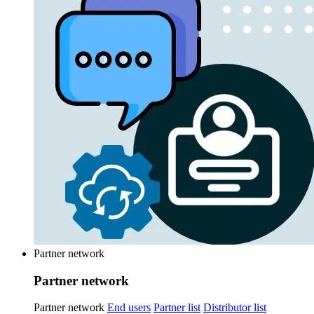
Partner network
Partner network
Partner network
End users
Partner list
Distributor list