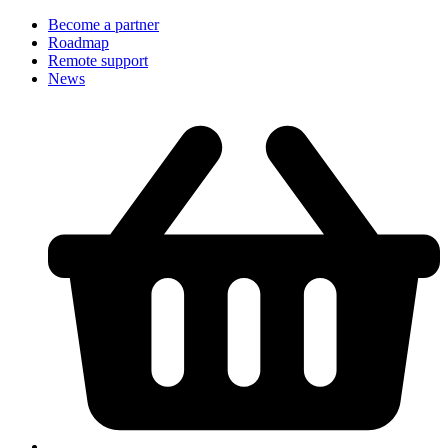
Become a partner
Roadmap
Remote support
News