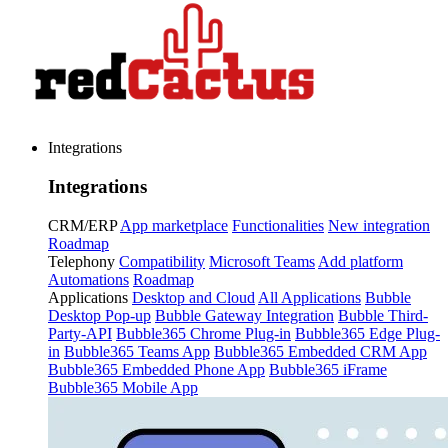
Integrations
Integrations
CRM/ERP
App marketplace
Functionalities
New integration
Roadmap
Telephony
Compatibility
Microsoft Teams
Add platform
Automations
Roadmap
Applications
Desktop and Cloud
All Applications
Bubble
Desktop Pop-up
Bubble Gateway Integration
Bubble Third-
Party-API
Bubble365 Chrome Plug-in
Bubble365 Edge Plug-
in
Bubble365 Teams App
Bubble365 Embedded CRM App
Bubble365 Embedded Phone App
Bubble365 iFrame
Bubble365 Mobile App