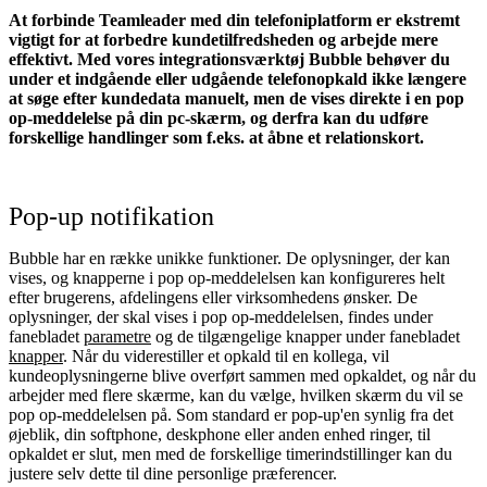
At forbinde Teamleader med din telefoniplatform er ekstremt
vigtigt for at forbedre kundetilfredsheden og arbejde mere
effektivt. Med vores integrationsværktøj Bubble behøver du
under et indgående eller udgående telefonopkald ikke længere
at søge efter kundedata manuelt, men de vises direkte i en pop
op-meddelelse på din pc-skærm, og derfra kan du udføre
forskellige handlinger som f.eks. at åbne et relationskort.
Pop-up notifikation
Bubble har en række unikke funktioner. De oplysninger, der kan
vises, og knapperne i pop op-meddelelsen kan konfigureres helt
efter brugerens, afdelingens eller virksomhedens ønsker. De
oplysninger, der skal vises i pop op-meddelelsen, findes under
fanebladet
parametre
og de tilgængelige knapper under fanebladet
knapper
. Når du viderestiller et opkald til en kollega, vil
kundeoplysningerne blive overført sammen med opkaldet, og når du
arbejder med flere skærme, kan du vælge, hvilken skærm du vil se
pop op-meddelelsen på. Som standard er pop-up'en synlig fra det
øjeblik, din softphone, deskphone eller anden enhed ringer, til
opkaldet er slut, men med de forskellige timerindstillinger kan du
justere selv dette til dine personlige præferencer.