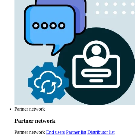
Partner network
Partner network
Partner network
End users
Partner list
Distributor list