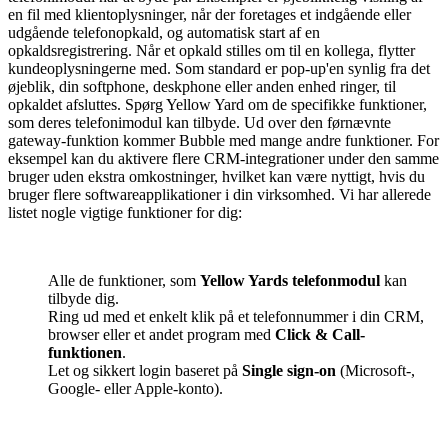
en fil med klientoplysninger, når der foretages et indgående eller
udgående telefonopkald, og automatisk start af en
opkaldsregistrering. Når et opkald stilles om til en kollega, flytter
kundeoplysningerne med. Som standard er pop-up'en synlig fra det
øjeblik, din softphone, deskphone eller anden enhed ringer, til
opkaldet afsluttes. Spørg Yellow Yard om de specifikke funktioner,
som deres telefonimodul kan tilbyde. Ud over den førnævnte
gateway-funktion kommer Bubble med mange andre funktioner. For
eksempel kan du aktivere flere CRM-integrationer under den samme
bruger uden ekstra omkostninger, hvilket kan være nyttigt, hvis du
bruger flere softwareapplikationer i din virksomhed. Vi har allerede
listet nogle vigtige funktioner for dig:
Alle de funktioner, som
Yellow Yards telefonmodul
kan
tilbyde dig.
Ring ud med et enkelt klik på et telefonnummer i din CRM,
browser eller et andet program med
Click & Call-
funktionen
.
Let og sikkert login baseret på
Single sign-on
(Microsoft-,
Google- eller Apple-konto).