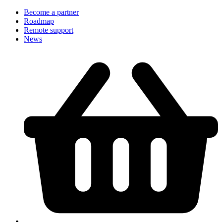
Become a partner
Roadmap
Remote support
News