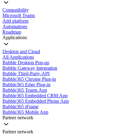
Compatibility
Microsoft Teams
Add platform
Automations
Roadmap
Applications
Desktop and Cloud
All Applications
Bubble Desktop Pop-up
Bubble Gateway Integration
Bubble Third-Party-API
Bubble365 Chrome Plug-in
Bubble365 Edge Plug-in
Bubble365 Teams App
Bubble365 Embedded CRM App
Bubble365 Embedded Phone App
Bubble365 iFrame
Bubble365 Mobile App
Partner network
Partner network