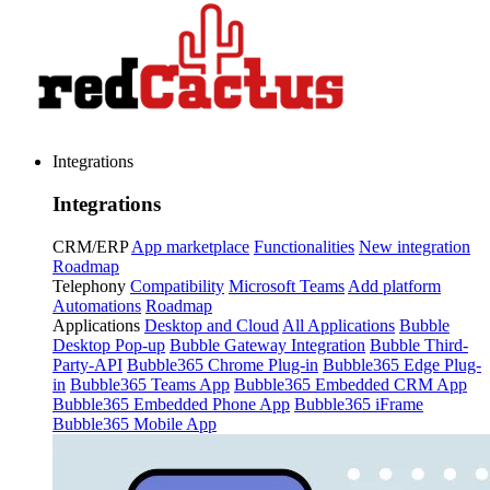
Integrations
Integrations
CRM/ERP
App marketplace
Functionalities
New integration
Roadmap
Telephony
Compatibility
Microsoft Teams
Add platform
Automations
Roadmap
Applications
Desktop and Cloud
All Applications
Bubble
Desktop Pop-up
Bubble Gateway Integration
Bubble Third-
Party-API
Bubble365 Chrome Plug-in
Bubble365 Edge Plug-
in
Bubble365 Teams App
Bubble365 Embedded CRM App
Bubble365 Embedded Phone App
Bubble365 iFrame
Bubble365 Mobile App