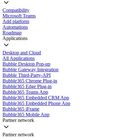
Compatibility
Microsoft Teams
Add platform
Automations
Roadmap
Applications
Desktop and Cloud
All Applications
Bubble Desktop Pop-up
Bubble Gateway Integration
Bubble Third-Party-API
Bubble365 Chrome Plug-in
Bubble365 Edge Plug-in
Bubble365 Teams App
Bubble365 Embedded CRM App
Bubble365 Embedded Phone App
Bubble365 iFrame
Bubble365 Mobile App
Partner network
Partner network