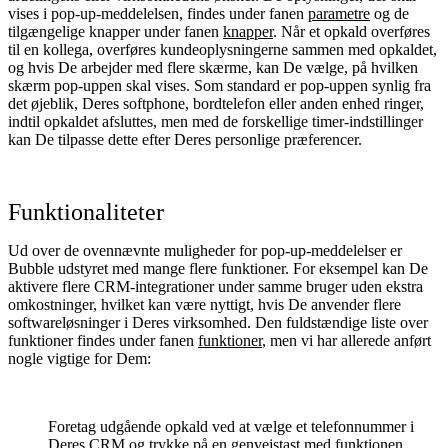
vises i pop‑up‑meddelelsen, findes under fanen
parametre
og de
tilgængelige knapper under fanen
knapper
. Når et opkald overføres
til en kollega, overføres kundeoplysningerne sammen med opkaldet,
og hvis De arbejder med flere skærme, kan De vælge, på hvilken
skærm pop‑uppen skal vises. Som standard er pop‑uppen synlig fra
det øjeblik, Deres softphone, bordtelefon eller anden enhed ringer,
indtil opkaldet afsluttes, men med de forskellige timer‑indstillinger
kan De tilpasse dette efter Deres personlige præferencer.
Funktionaliteter
Ud over de ovennævnte muligheder for pop‑up‑meddelelser er
Bubble udstyret med mange flere funktioner. For eksempel kan De
aktivere flere CRM‑integrationer under samme bruger uden ekstra
omkostninger, hvilket kan være nyttigt, hvis De anvender flere
softwareløsninger i Deres virksomhed. Den fuldstændige liste over
funktioner findes under fanen
funktioner
, men vi har allerede anført
nogle vigtige for Dem:
Foretag udgående opkald ved at vælge et telefonnummer i
Deres CRM og trykke på en genvejstast med funktionen