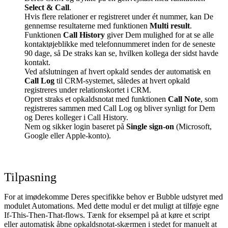
Select & Call
.
Hvis flere relationer er registreret under ét nummer, kan De
gennemse resultaterne med funktionen
Multi result
.
Funktionen
Call History
giver Dem mulighed for at se alle
kontaktøjeblikke med telefonnummeret inden for de seneste
90 dage, så De straks kan se, hvilken kollega der sidst havde
kontakt.
Ved afslutningen af hvert opkald sendes der automatisk en
Call Log
til CRM‑systemet, således at hvert opkald
registreres under relationskortet i CRM.
Opret straks et opkaldsnotat med funktionen
Call Note
, som
registreres sammen med Call Log og bliver synligt for Dem
og Deres kolleger i Call History.
Nem og sikker login baseret på
Single sign‑on
(Microsoft,
Google eller Apple‑konto).
Tilpasning
For at imødekomme Deres specifikke behov er Bubble udstyret med
modulet Automations. Med dette modul er det muligt at tilføje egne
If‑This‑Then‑That‑flows. Tænk for eksempel på at køre et script
eller automatisk åbne opkaldsnotat‑skærmen i stedet for manuelt at