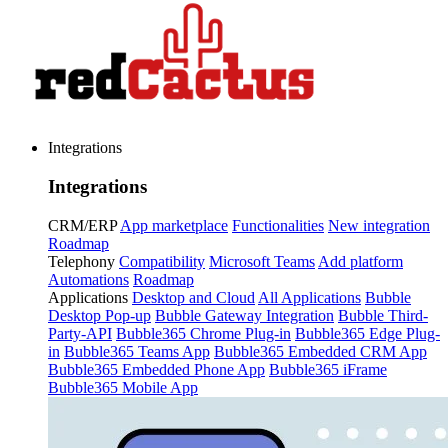
Integrations
Integrations
CRM/ERP
App marketplace
Functionalities
New integration
Roadmap
Telephony
Compatibility
Microsoft Teams
Add platform
Automations
Roadmap
Applications
Desktop and Cloud
All Applications
Bubble
Desktop Pop-up
Bubble Gateway Integration
Bubble Third-
Party-API
Bubble365 Chrome Plug-in
Bubble365 Edge Plug-
in
Bubble365 Teams App
Bubble365 Embedded CRM App
Bubble365 Embedded Phone App
Bubble365 iFrame
Bubble365 Mobile App