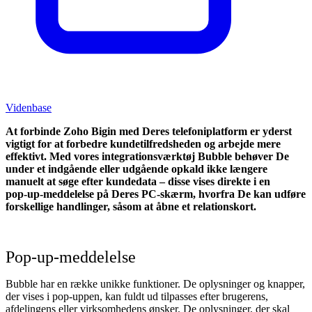
Videnbase
At forbinde Zoho Bigin med Deres telefoni­platform er yderst
vigtigt for at forbedre kundetilfredsheden og arbejde mere
effektivt. Med vores integrationsværktøj Bubble behøver De
under et indgående eller udgående opkald ikke længere
manuelt at søge efter kundedata – disse vises direkte i en
pop‑up‑meddelelse på Deres PC‑skærm, hvorfra De kan udføre
forskellige handlinger, såsom at åbne et relationskort.
Pop‑up‑meddelelse
Bubble har en række unikke funktioner. De oplysninger og knapper,
der vises i pop‑uppen, kan fuldt ud tilpasses efter brugerens,
afdelingens eller virksomhedens ønsker. De oplysninger, der skal