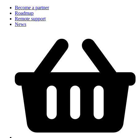
Become a partner
Roadmap
Remote support
News