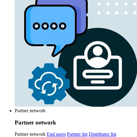
Partner network
Partner network
Partner network
End users
Partner list
Distributor list