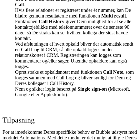
Call
.
Hvis flere relationer er registreret under ét nummer, kan De
bladre gennem resultaterne med funktionen
Multi result
.
Funktionen
Call History
giver Dem mulighed for at se alle
kontaktøjeblikke med telefonnummeret over de seneste 90
dage, så De straks kan se, hvilken kollega der sidst havde
kontakt.
Ved afslutningen af hvert opkald bliver der automatisk sendt
en
Call Log
til CRM, så alle opkald logges under
relationskortet i CRM. Registreringen kan logges som
kommentarer og/eller sager. Ukendte opkaldere kan også
logges.
Opret straks et opkaldsnotat med funktionen
Call Note
, som
logges sammen med Call Log og bliver synligt for Dem og
Deres kollegaer i Call History.
Nem og sikker login baseret på
Single sign-on
(Microsoft,
Google eller Apple-konto).
Tilpasning
For at imødekomme Deres specifikke behov er Bubble udstyret med
modulet Automations. Med dette modul er det muligt at tilføje Deres