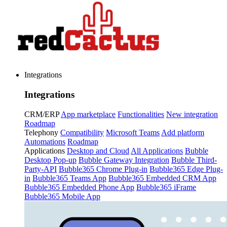
Integrations
Integrations
CRM/ERP
App marketplace
Functionalities
New integration
Roadmap
Telephony
Compatibility
Microsoft Teams
Add platform
Automations
Roadmap
Applications
Desktop and Cloud
All Applications
Bubble
Desktop Pop-up
Bubble Gateway Integration
Bubble Third-
Party-API
Bubble365 Chrome Plug-in
Bubble365 Edge Plug-
in
Bubble365 Teams App
Bubble365 Embedded CRM App
Bubble365 Embedded Phone App
Bubble365 iFrame
Bubble365 Mobile App