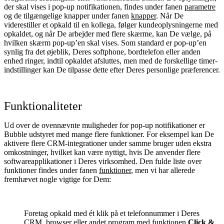
der skal vises i pop-up notifikationen, findes under fanen
parametre
og de tilgængelige knapper under fanen
knapper
. Når De
viderestiller et opkald til en kollega, følger kundeoplysningerne med
opkaldet, og når De arbejder med flere skærme, kan De vælge, på
hvilken skærm pop-up’en skal vises. Som standard er pop-up’en
synlig fra det øjeblik, Deres softphone, bordtelefon eller anden
enhed ringer, indtil opkaldet afsluttes, men med de forskellige timer-
indstillinger kan De tilpasse dette efter Deres personlige præferencer.
Funktionaliteter
Ud over de ovennævnte muligheder for pop-up notifikationer er
Bubble udstyret med mange flere funktioner. For eksempel kan De
aktivere flere CRM-integrationer under samme bruger uden ekstra
omkostninger, hvilket kan være nyttigt, hvis De anvender flere
softwareapplikationer i Deres virksomhed. Den fulde liste over
funktioner findes under fanen
funktioner
, men vi har allerede
fremhævet nogle vigtige for Dem:
Foretag opkald med ét klik på et telefonnummer i Deres
CRM, browser eller andet program med funktionen
Click &