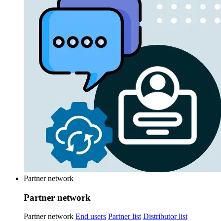
Partner network
Partner network
Partner network
End users
Partner list
Distributor list