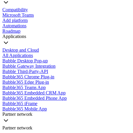
Compatibility
Microsoft Teams
Add platform
Automations
Roadmap
Applications
Desktop and Cloud
All Applications
Bubble Desktop Pop-up
Bubble Gateway Integration
Bubble Third-Party-API
Bubble365 Chrome Plug-in
Bubble365 Edge Plug-in
Bubble365 Teams App
Bubble365 Embedded CRM App
Bubble365 Embedded Phone App
Bubble365 iFrame
Bubble365 Mobile App
Partner network
Partner network