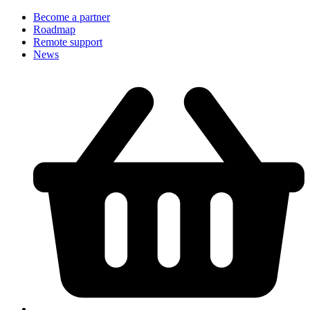
Become a partner
Roadmap
Remote support
News