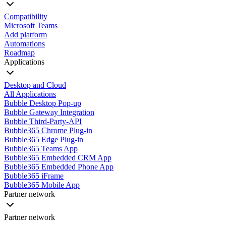
Compatibility
Microsoft Teams
Add platform
Automations
Roadmap
Applications
Desktop and Cloud
All Applications
Bubble Desktop Pop-up
Bubble Gateway Integration
Bubble Third-Party-API
Bubble365 Chrome Plug-in
Bubble365 Edge Plug-in
Bubble365 Teams App
Bubble365 Embedded CRM App
Bubble365 Embedded Phone App
Bubble365 iFrame
Bubble365 Mobile App
Partner network
Partner network