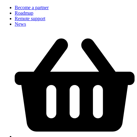
Become a partner
Roadmap
Remote support
News