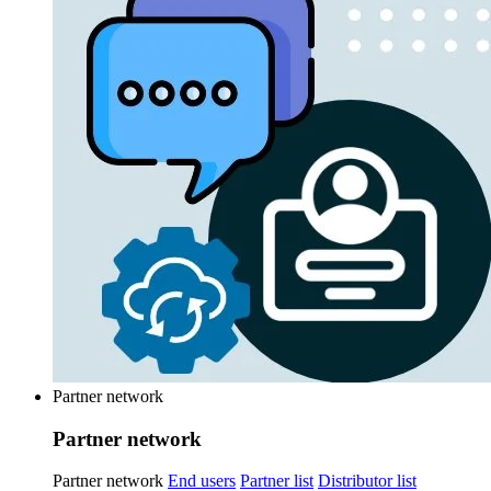
Partner network
Partner network
Partner network
End users
Partner list
Distributor list