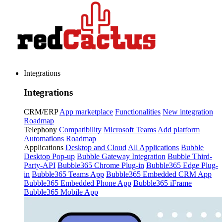
Integrations
Integrations
CRM/ERP
App marketplace
Functionalities
New integration
Roadmap
Telephony
Compatibility
Microsoft Teams
Add platform
Automations
Roadmap
Applications
Desktop and Cloud
All Applications
Bubble
Desktop Pop-up
Bubble Gateway Integration
Bubble Third-
Party-API
Bubble365 Chrome Plug-in
Bubble365 Edge Plug-
in
Bubble365 Teams App
Bubble365 Embedded CRM App
Bubble365 Embedded Phone App
Bubble365 iFrame
Bubble365 Mobile App