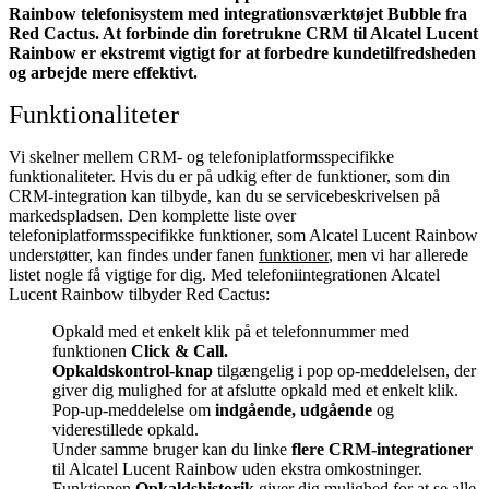
Rainbow telefonisystem med integrationsværktøjet Bubble fra
Red Cactus. At forbinde din foretrukne CRM til Alcatel Lucent
Rainbow
er ekstremt vigtigt for at forbedre kundetilfredsheden
og arbejde mere effektivt.
Funktionaliteter
Vi skelner mellem CRM- og telefoniplatformsspecifikke
funktionaliteter. Hvis du er på udkig efter de funktioner, som din
CRM-integration kan tilbyde, kan du se servicebeskrivelsen på
markedspladsen. Den komplette liste over
telefoniplatformsspecifikke funktioner, som Alcatel Lucent Rainbow
understøtter, kan findes under fanen
funktioner
, men vi har allerede
listet nogle få vigtige for dig. Med telefoniintegrationen Alcatel
Lucent Rainbow tilbyder Red Cactus:
Opkald med et enkelt klik på et telefonnummer med
funktionen
Click & Call.
Opkaldskontrol-knap
tilgængelig i pop op-meddelelsen, der
giver dig mulighed for at afslutte opkald med et enkelt klik.
Pop-up-meddelelse om
indgående, udgående
og
viderestillede opkald.
Under samme bruger kan du linke
flere CRM-integrationer
til Alcatel Lucent Rainbow uden ekstra omkostninger.
Funktionen
Opkaldshistorik
giver dig mulighed for at se alle