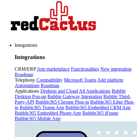
Integrations
Integrations
CRM/ERP
App marketplace
Functionalities
New integration
Roadmap
Telephony
Compatibility
Microsoft Teams
Add platform
Automations
Roadmap
Applications
Desktop and Cloud
All Applications
Bubble
Desktop Pop-up
Bubble Gateway Integration
Bubble Third-
Party-API
Bubble365 Chrome Plug-in
Bubble365 Edge Plug-
in
Bubble365 Teams App
Bubble365 Embedded CRM App
Bubble365 Embedded Phone App
Bubble365 iFrame
Bubble365 Mobile App