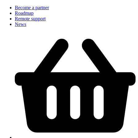
Become a partner
Roadmap
Remote support
News