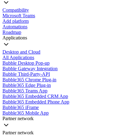
Compatibility
Microsoft Teams
Add platform
Automations
Roadmap
Applications
Desktop and Cloud
All Applications
Bubble Desktop Pop-up
Bubble Gateway Integration
Bubble Third-Party-API
Bubble365 Chrome Plug-in
Bubble365 Edge Plug-in
Bubble365 Teams App
Bubble365 Embedded CRM App
Bubble365 Embedded Phone App
Bubble365 iFrame
Bubble365 Mobile App
Partner network
Partner network