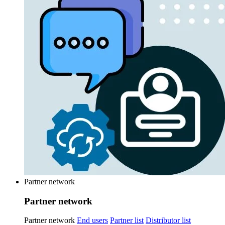
Partner network
Partner network
Partner network
End users
Partner list
Distributor list