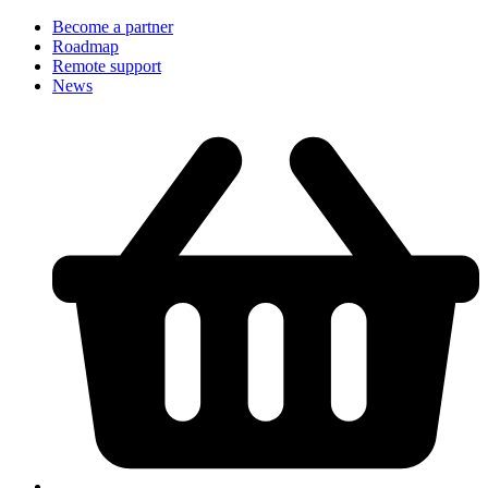
Become a partner
Roadmap
Remote support
News