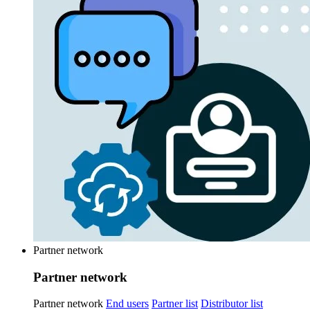
Partner network
Partner network
Partner network
End users
Partner list
Distributor list