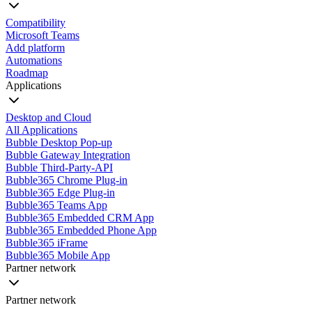
Compatibility
Microsoft Teams
Add platform
Automations
Roadmap
Applications
Desktop and Cloud
All Applications
Bubble Desktop Pop-up
Bubble Gateway Integration
Bubble Third-Party-API
Bubble365 Chrome Plug-in
Bubble365 Edge Plug-in
Bubble365 Teams App
Bubble365 Embedded CRM App
Bubble365 Embedded Phone App
Bubble365 iFrame
Bubble365 Mobile App
Partner network
Partner network