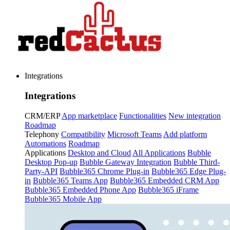
Integrations
Integrations
CRM/ERP
App marketplace
Functionalities
New integration
Roadmap
Telephony
Compatibility
Microsoft Teams
Add platform
Automations
Roadmap
Applications
Desktop and Cloud
All Applications
Bubble
Desktop Pop-up
Bubble Gateway Integration
Bubble Third-
Party-API
Bubble365 Chrome Plug-in
Bubble365 Edge Plug-
in
Bubble365 Teams App
Bubble365 Embedded CRM App
Bubble365 Embedded Phone App
Bubble365 iFrame
Bubble365 Mobile App