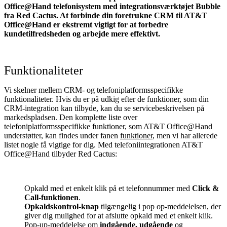
Office@Hand telefonisystem med integrationsværktøjet Bubble
fra Red Cactus. At forbinde din foretrukne CRM til AT&T
Office@Hand
er ekstremt vigtigt for at forbedre
kundetilfredsheden og arbejde mere effektivt.
Funktionaliteter
Vi skelner mellem CRM- og telefoniplatformsspecifikke
funktionaliteter. Hvis du er på udkig efter de funktioner, som din
CRM-integration kan tilbyde, kan du se servicebeskrivelsen på
markedspladsen. Den komplette liste over
telefoniplatformsspecifikke funktioner, som AT&T Office@Hand
understøtter, kan findes under fanen
funktioner
, men vi har allerede
listet nogle få vigtige for dig. Med telefoniintegrationen AT&T
Office@Hand tilbyder Red Cactus:
Opkald med et enkelt klik på et telefonnummer med
Click &
Call-funktionen
.
Opkaldskontrol-knap
tilgængelig i pop op-meddelelsen, der
giver dig mulighed for at afslutte opkald med et enkelt klik.
Pop-up-meddelelse om
indgående, udgående
og