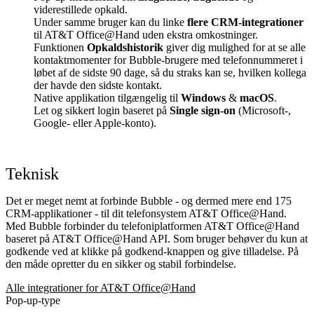
viderestillede opkald.
Under samme bruger kan du linke
flere CRM-integrationer
til AT&T Office@Hand uden ekstra omkostninger.
Funktionen
Opkaldshistorik
giver dig mulighed for at se alle
kontaktmomenter for Bubble-brugere med telefonnummeret i
løbet af de sidste 90 dage, så du straks kan se, hvilken kollega
der havde den sidste kontakt.
Native applikation tilgængelig til
Windows
&
macOS
.
Let og sikkert login baseret på
Single sign-on
(Microsoft-,
Google- eller Apple-konto).
Teknisk
Det er meget nemt at forbinde Bubble - og dermed mere end 175
CRM-applikationer - til dit telefonsystem AT&T Office@Hand.
Med Bubble forbinder du telefoniplatformen AT&T Office@Hand
baseret på AT&T Office@Hand API. Som bruger behøver du kun at
godkende ved at klikke på godkend-knappen og give tilladelse. På
den måde opretter du en sikker og stabil forbindelse.
Alle integrationer for AT&T Office@Hand
Pop-up-type