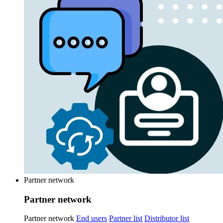
Partner network
Partner network
Partner network
End users
Partner list
Distributor list