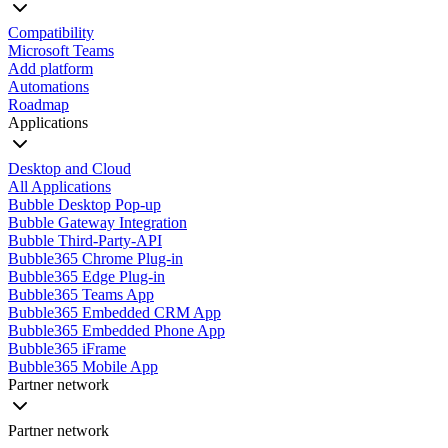
Compatibility
Microsoft Teams
Add platform
Automations
Roadmap
Applications
Desktop and Cloud
All Applications
Bubble Desktop Pop-up
Bubble Gateway Integration
Bubble Third-Party-API
Bubble365 Chrome Plug-in
Bubble365 Edge Plug-in
Bubble365 Teams App
Bubble365 Embedded CRM App
Bubble365 Embedded Phone App
Bubble365 iFrame
Bubble365 Mobile App
Partner network
Partner network