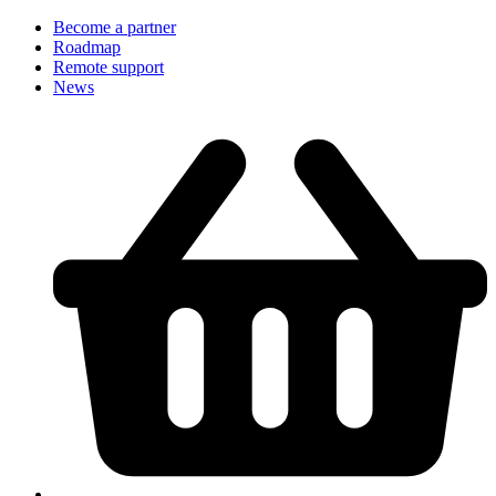
Become a partner
Roadmap
Remote support
News