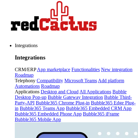
Integrations
Integrations
CRM/ERP
App marketplace
Functionalities
New integration
Roadmap
Telephony
Compatibility
Microsoft Teams
Add platform
Automations
Roadmap
Applications
Desktop and Cloud
All Applications
Bubble
Desktop Pop-up
Bubble Gateway Integration
Bubble Third-
Party-API
Bubble365 Chrome Plug-in
Bubble365 Edge Plug-
in
Bubble365 Teams App
Bubble365 Embedded CRM App
Bubble365 Embedded Phone App
Bubble365 iFrame
Bubble365 Mobile App