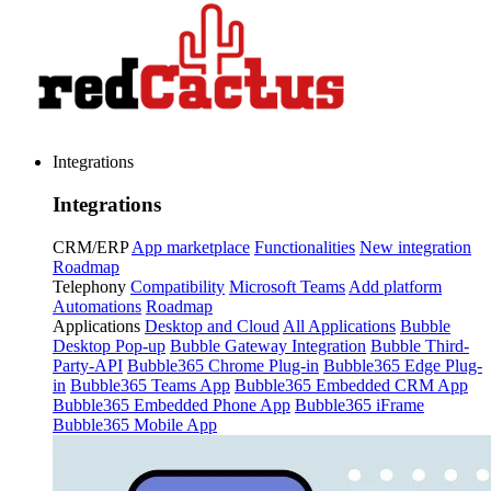
Integrations
Integrations
CRM/ERP
App marketplace
Functionalities
New integration
Roadmap
Telephony
Compatibility
Microsoft Teams
Add platform
Automations
Roadmap
Applications
Desktop and Cloud
All Applications
Bubble
Desktop Pop-up
Bubble Gateway Integration
Bubble Third-
Party-API
Bubble365 Chrome Plug-in
Bubble365 Edge Plug-
in
Bubble365 Teams App
Bubble365 Embedded CRM App
Bubble365 Embedded Phone App
Bubble365 iFrame
Bubble365 Mobile App