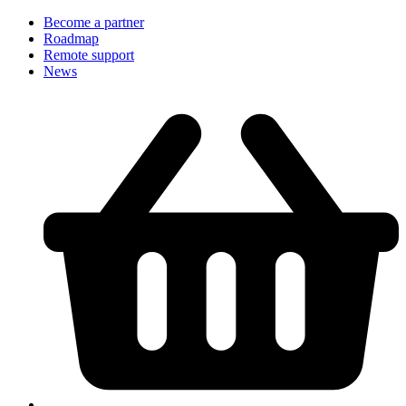
Become a partner
Roadmap
Remote support
News