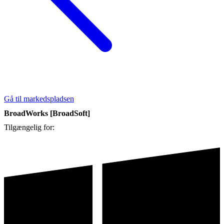
Gå til markedspladsen
BroadWorks [BroadSoft]
Tilgængelig for: