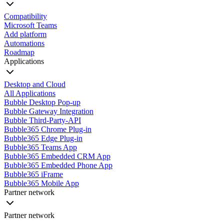
Compatibility
Microsoft Teams
Add platform
Automations
Roadmap
Applications
Desktop and Cloud
All Applications
Bubble Desktop Pop-up
Bubble Gateway Integration
Bubble Third-Party-API
Bubble365 Chrome Plug-in
Bubble365 Edge Plug-in
Bubble365 Teams App
Bubble365 Embedded CRM App
Bubble365 Embedded Phone App
Bubble365 iFrame
Bubble365 Mobile App
Partner network
Partner network