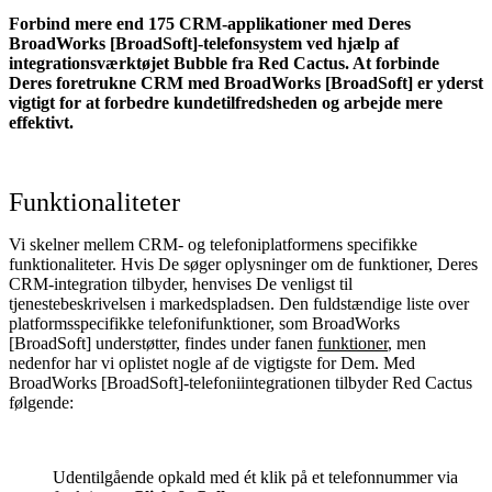
Forbind mere end 175 CRM-applikationer med Deres
BroadWorks [BroadSoft]-telefonsystem ved hjælp af
integrationsværktøjet Bubble fra Red Cactus. At forbinde
Deres foretrukne CRM med BroadWorks [BroadSoft]
er yderst
vigtigt for at forbedre kundetilfredsheden og arbejde mere
effektivt.
Funktionaliteter
Vi skelner mellem CRM- og telefoniplatformens specifikke
funktionaliteter. Hvis De søger oplysninger om de funktioner, Deres
CRM-integration tilbyder, henvises De venligst til
tjenestebeskrivelsen i markedspladsen. Den fuldstændige liste over
platformsspecifikke telefonifunktioner, som BroadWorks
[BroadSoft] understøtter, findes under fanen
funktioner
, men
nedenfor har vi oplistet nogle af de vigtigste for Dem. Med
BroadWorks [BroadSoft]-telefoniintegrationen tilbyder Red Cactus
følgende:
Udentilgående opkald med ét klik på et telefonnummer via