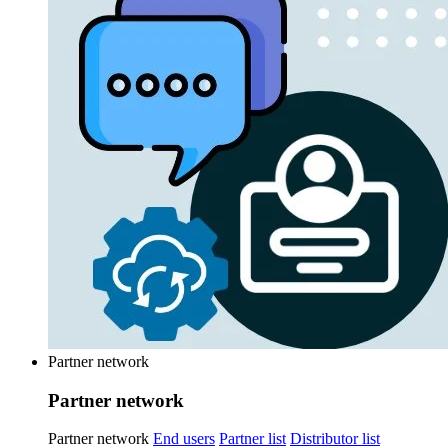
Partner network
Partner network
Partner network
End users
Partner list
Distributor list