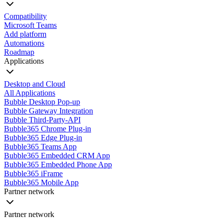
Compatibility
Microsoft Teams
Add platform
Automations
Roadmap
Applications
Desktop and Cloud
All Applications
Bubble Desktop Pop-up
Bubble Gateway Integration
Bubble Third-Party-API
Bubble365 Chrome Plug-in
Bubble365 Edge Plug-in
Bubble365 Teams App
Bubble365 Embedded CRM App
Bubble365 Embedded Phone App
Bubble365 iFrame
Bubble365 Mobile App
Partner network
Partner network