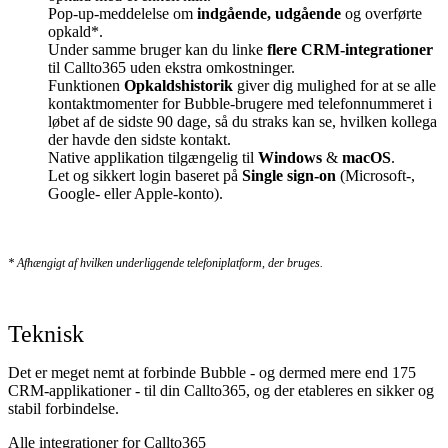
Pop-up-meddelelse om
indgående, udgående
og overførte
opkald*.
Under samme bruger kan du linke
flere CRM-integrationer
til Callto365 uden ekstra omkostninger.
Funktionen
Opkaldshistorik
giver dig mulighed for at se alle
kontaktmomenter for Bubble-brugere med telefonnummeret i
løbet af de sidste 90 dage, så du straks kan se, hvilken kollega
der havde den sidste kontakt.
Native applikation tilgængelig til
Windows
&
macOS
.
Let og sikkert login baseret på
Single sign-on
(Microsoft-,
Google- eller Apple-konto).
* Afhængigt af hvilken underliggende telefoniplatform, der bruges.
Teknisk
Det er meget nemt at forbinde Bubble - og dermed mere end 175
CRM-applikationer - til din Callto365, og der etableres en sikker og
stabil forbindelse.
Alle integrationer for Callto365