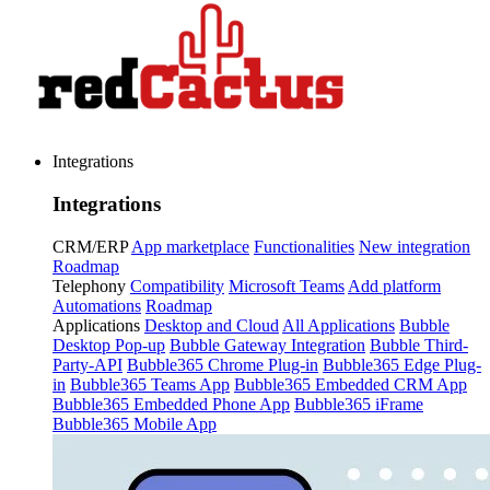
Integrations
Integrations
CRM/ERP
App marketplace
Functionalities
New integration
Roadmap
Telephony
Compatibility
Microsoft Teams
Add platform
Automations
Roadmap
Applications
Desktop and Cloud
All Applications
Bubble
Desktop Pop-up
Bubble Gateway Integration
Bubble Third-
Party-API
Bubble365 Chrome Plug-in
Bubble365 Edge Plug-
in
Bubble365 Teams App
Bubble365 Embedded CRM App
Bubble365 Embedded Phone App
Bubble365 iFrame
Bubble365 Mobile App