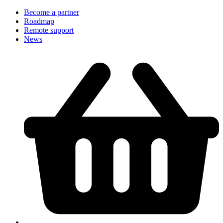
Become a partner
Roadmap
Remote support
News