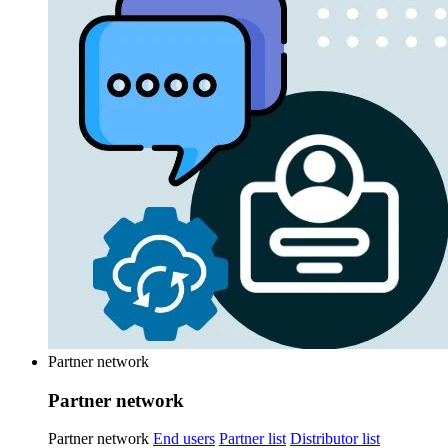
Partner network
Partner network
Partner network
End users
Partner list
Distributor list