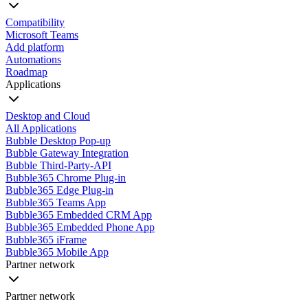
Compatibility
Microsoft Teams
Add platform
Automations
Roadmap
Applications
Desktop and Cloud
All Applications
Bubble Desktop Pop-up
Bubble Gateway Integration
Bubble Third-Party-API
Bubble365 Chrome Plug-in
Bubble365 Edge Plug-in
Bubble365 Teams App
Bubble365 Embedded CRM App
Bubble365 Embedded Phone App
Bubble365 iFrame
Bubble365 Mobile App
Partner network
Partner network