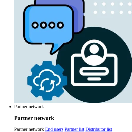
Partner network
Partner network
Partner network
End users
Partner list
Distributor list