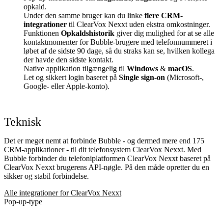
opkald.
Under den samme bruger kan du linke
flere CRM-
integrationer
til ClearVox Nexxt uden ekstra omkostninger.
Funktionen
Opkaldshistorik
giver dig mulighed for at se alle
kontaktmomenter for Bubble-brugere med telefonnummeret i
løbet af de sidste 90 dage, så du straks kan se, hvilken kollega
der havde den sidste kontakt.
Native applikation tilgængelig til
Windows
&
macOS
.
Let og sikkert login baseret på
Single sign-on
(Microsoft-,
Google- eller Apple-konto).
Teknisk
Det er meget nemt at forbinde Bubble - og dermed mere end 175
CRM-applikationer - til dit telefonsystem ClearVox Nexxt. Med
Bubble forbinder du telefoniplatformen ClearVox Nexxt baseret på
ClearVox Nexxt brugerens API-nøgle. På den måde opretter du en
sikker og stabil forbindelse.
Alle integrationer for ClearVox Nexxt
Pop-up-type