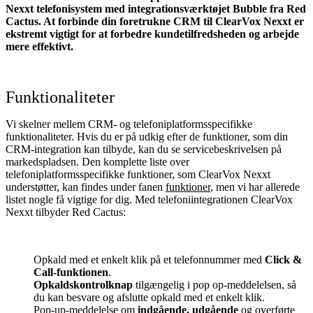
Nexxt telefonisystem med integrationsværktøjet Bubble fra Red
Cactus. At forbinde din foretrukne CRM til ClearVox Nexxt
er
ekstremt vigtigt for at forbedre kundetilfredsheden og arbejde
mere effektivt.
Funktionaliteter
Vi skelner mellem CRM- og telefoniplatformsspecifikke
funktionaliteter. Hvis du er på udkig efter de funktioner, som din
CRM-integration kan tilbyde, kan du se servicebeskrivelsen på
markedspladsen. Den komplette liste over
telefoniplatformsspecifikke funktioner, som ClearVox Nexxt
understøtter, kan findes under fanen
funktioner
, men vi har allerede
listet nogle få vigtige for dig. Med telefoniintegrationen ClearVox
Nexxt tilbyder Red Cactus:
Opkald med et enkelt klik på et telefonnummer med
Click &
Call-funktionen
.
Opkaldskontrolknap
tilgængelig i pop op-meddelelsen, så
du kan besvare og afslutte opkald med et enkelt klik.
Pop-up-meddelelse om
indgående, udgående
og overførte