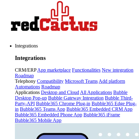
Integrations
Integrations
CRM/ERP
App marketplace
Functionalities
New integration
Roadmap
Telephony
Compatibility
Microsoft Teams
Add platform
Automations
Roadmap
Applications
Desktop and Cloud
All Applications
Bubble
Desktop Pop-up
Bubble Gateway Integration
Bubble Third-
Party-API
Bubble365 Chrome Plug-in
Bubble365 Edge Plug-
in
Bubble365 Teams App
Bubble365 Embedded CRM App
Bubble365 Embedded Phone App
Bubble365 iFrame
Bubble365 Mobile App