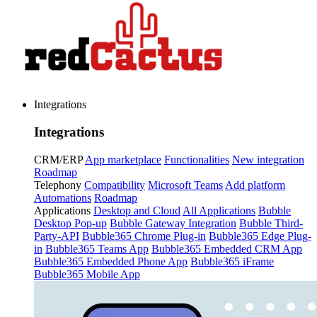
Integrations
Integrations
CRM/ERP
App marketplace
Functionalities
New integration
Roadmap
Telephony
Compatibility
Microsoft Teams
Add platform
Automations
Roadmap
Applications
Desktop and Cloud
All Applications
Bubble
Desktop Pop-up
Bubble Gateway Integration
Bubble Third-
Party-API
Bubble365 Chrome Plug-in
Bubble365 Edge Plug-
in
Bubble365 Teams App
Bubble365 Embedded CRM App
Bubble365 Embedded Phone App
Bubble365 iFrame
Bubble365 Mobile App