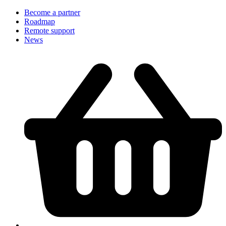
Become a partner
Roadmap
Remote support
News