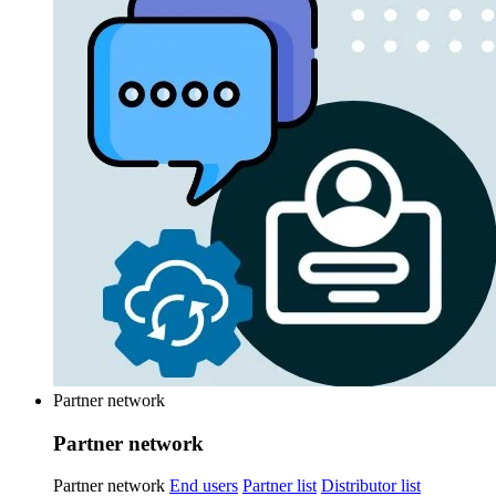
Partner network
Partner network
Partner network
End users
Partner list
Distributor list