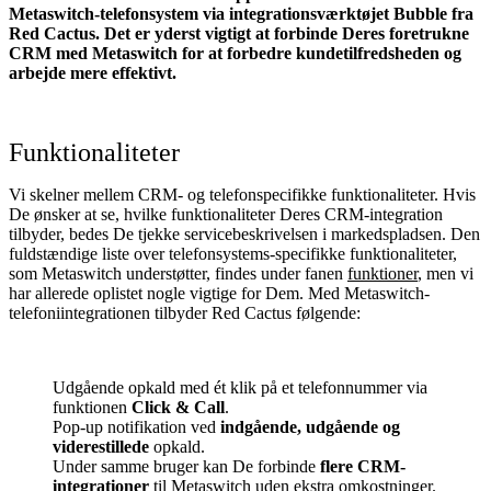
Metaswitch-telefonsystem via integrationsværktøjet Bubble fra
Red Cactus. Det er yderst vigtigt at forbinde Deres foretrukne
CRM med Metaswitch
for at forbedre kundetilfredsheden og
arbejde mere effektivt.
Funktionaliteter
Vi skelner mellem CRM- og telefonspecifikke funktionaliteter. Hvis
De ønsker at se, hvilke funktionaliteter Deres CRM-integration
tilbyder, bedes De tjekke servicebeskrivelsen i markedspladsen. Den
fuldstændige liste over telefonsystems-specifikke funktionaliteter,
som Metaswitch understøtter, findes under fanen
funktioner
, men vi
har allerede oplistet nogle vigtige for Dem. Med Metaswitch-
telefoniintegrationen tilbyder Red Cactus følgende:
Udgående opkald med ét klik på et telefonnummer via
funktionen
Click & Call
.
Pop-up notifikation ved
indgående, udgående og
viderestillede
opkald.
Under samme bruger kan De forbinde
flere CRM-
integrationer
til Metaswitch uden ekstra omkostninger.