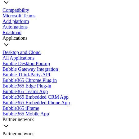
Compatibility
Microsoft Teams
Add platform
Automations
Roadmap
Applications
Desktop and Cloud
All Applications
Bubble Desktop Pop-up
Bubble Gateway Integration
Bubble Third-Party-API
Bubble365 Chrome Plug-in
Bubble365 Edge Plug-in
Bubble365 Teams App
Bubble365 Embedded CRM App
Bubble365 Embedded Phone App
Bubble365 iFrame
Bubble365 Mobile App
Partner network
Partner network