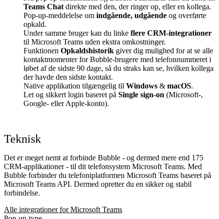
Teams Chat
direkte med den, der ringer op, eller en kollega.
Pop-up-meddelelse om
indgående, udgående
og overførte
opkald.
Under samme bruger kan du linke
flere CRM-integrationer
til Microsoft Teams uden ekstra omkostninger.
Funktionen
Opkaldshistorik
giver dig mulighed for at se alle
kontaktmomenter for Bubble-brugere med telefonnummeret i
løbet af de sidste 90 dage, så du straks kan se, hvilken kollega
der havde den sidste kontakt.
Native applikation tilgængelig til
Windows
&
macOS
.
Let og sikkert login baseret på
Single sign-on
(Microsoft-,
Google- eller Apple-konto).
Teknisk
Det er meget nemt at forbinde Bubble - og dermed mere end 175
CRM-applikationer - til dit telefonsystem Microsoft Teams. Med
Bubble forbinder du telefoniplatformen Microsoft Teams baseret på
Microsoft Teams API. Dermed opretter du en sikker og stabil
forbindelse.
Alle integrationer for Microsoft Teams
Pop-up-type