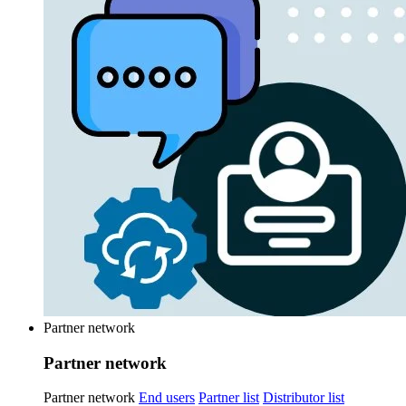
Partner network
Partner network
Partner network
End users
Partner list
Distributor list