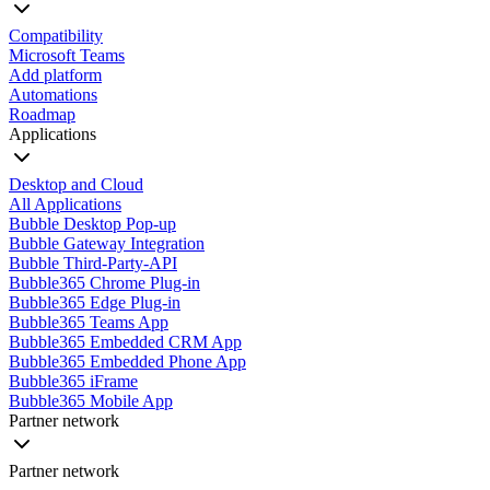
Compatibility
Microsoft Teams
Add platform
Automations
Roadmap
Applications
Desktop and Cloud
All Applications
Bubble Desktop Pop-up
Bubble Gateway Integration
Bubble Third-Party-API
Bubble365 Chrome Plug-in
Bubble365 Edge Plug-in
Bubble365 Teams App
Bubble365 Embedded CRM App
Bubble365 Embedded Phone App
Bubble365 iFrame
Bubble365 Mobile App
Partner network
Partner network