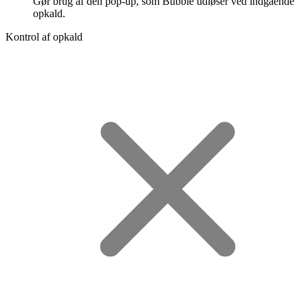
Gør brug af den pop-up, som Bubble udløser ved indgående
opkald.
Kontrol af opkald