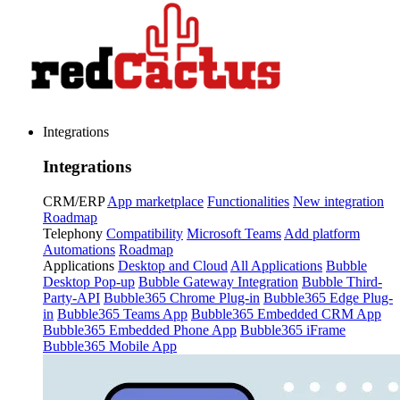
Integrations
Integrations
CRM/ERP
App marketplace
Functionalities
New integration
Roadmap
Telephony
Compatibility
Microsoft Teams
Add platform
Automations
Roadmap
Applications
Desktop and Cloud
All Applications
Bubble
Desktop Pop-up
Bubble Gateway Integration
Bubble Third-
Party-API
Bubble365 Chrome Plug-in
Bubble365 Edge Plug-
in
Bubble365 Teams App
Bubble365 Embedded CRM App
Bubble365 Embedded Phone App
Bubble365 iFrame
Bubble365 Mobile App