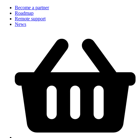
Become a partner
Roadmap
Remote support
News