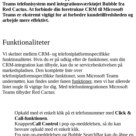
Teams telefonisystem med integrationsværktøjet Bubble fra
Red Cactus. At forbinde din foretrukne CRM til Microsoft
Teams
er ekstremt vigtigt for at forbedre kundetilfredsheden og
arbejde mere effektivt.
Funktionaliteter
Vi skelner mellem CRM- og telefoniplatformsspecifikke
funktionaliteter. Hvis du er på udkig efter de funktioner, som din
CRM-integration kan tilbyde, kan du se servicebeskrivelsen på
markedspladsen. Den komplette liste over
telefoniplatformsspecifikke funktioner, som Microsoft Teams
understøtter, kan findes under fanen
funktioner
, men vi har allerede
listet nogle få vigtige for dig. Med telefoniintegrationen Microsoft
Teams tilbyder Red Cactus:
Opkald med et enkelt klik på et telefonnummer med
Click &
Call-funktionen
.
Knappen
Call Control
i pop op-meddelelsen, så du kan
besvare opkald med et enkelt klik.
Fra pop op-meddelelsen og Bubble SearchBar kan du åbne en