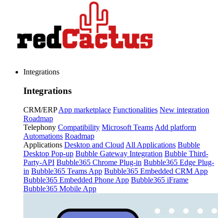
Integrations
Integrations
CRM/ERP
App marketplace
Functionalities
New integration
Roadmap
Telephony
Compatibility
Microsoft Teams
Add platform
Automations
Roadmap
Applications
Desktop and Cloud
All Applications
Bubble
Desktop Pop-up
Bubble Gateway Integration
Bubble Third-
Party-API
Bubble365 Chrome Plug-in
Bubble365 Edge Plug-
in
Bubble365 Teams App
Bubble365 Embedded CRM App
Bubble365 Embedded Phone App
Bubble365 iFrame
Bubble365 Mobile App