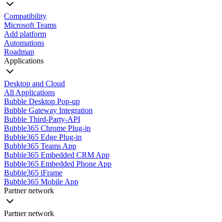
Compatibility
Microsoft Teams
Add platform
Automations
Roadmap
Applications
Desktop and Cloud
All Applications
Bubble Desktop Pop-up
Bubble Gateway Integration
Bubble Third-Party-API
Bubble365 Chrome Plug-in
Bubble365 Edge Plug-in
Bubble365 Teams App
Bubble365 Embedded CRM App
Bubble365 Embedded Phone App
Bubble365 iFrame
Bubble365 Mobile App
Partner network
Partner network