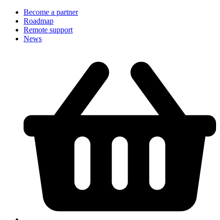
Become a partner
Roadmap
Remote support
News