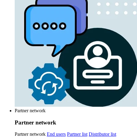
Partner network
Partner network
Partner network
End users
Partner list
Distributor list