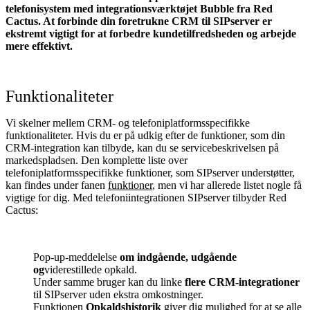
telefonisystem med integrationsværktøjet Bubble fra Red
Cactus. At forbinde din foretrukne CRM til SIPserver
er
ekstremt vigtigt for at forbedre kundetilfredsheden og arbejde
mere effektivt.
Funktionaliteter
Vi skelner mellem CRM- og telefoniplatformsspecifikke
funktionaliteter. Hvis du er på udkig efter de funktioner, som din
CRM-integration kan tilbyde, kan du se servicebeskrivelsen på
markedspladsen. Den komplette liste over
telefoniplatformsspecifikke funktioner, som SIPserver understøtter,
kan findes under fanen
funktioner
, men vi har allerede listet nogle få
vigtige for dig. Med telefoniintegrationen SIPserver tilbyder Red
Cactus:
Pop-up-meddelelse
om indgående, udgående
og
viderestillede
opkald.
Under samme bruger kan du linke
flere CRM-integrationer
til SIPserver uden ekstra omkostninger.
Funktionen
Opkaldshistorik
giver dig mulighed for at se alle