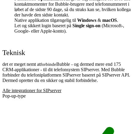
kontaktmomenter for Bubble-brugere med telefonnummeret i
løbet af de sidste 90 dage, så du straks kan se, hvilken kollega
der havde den sidste kontakt.
Native applikation tilgængelig til
Windows
&
macOS
.
Let og sikkert login baseret på
Single sign-on
(Microsoft-,
Google- eller Apple-konto).
Teknisk
det er meget nemt at
Bubble - og dermed mere end 175
forbinde
CRM-applikationer - til dit telefonsystem SIPserver. Med Bubble
forbinder du telefoniplatformen SIPserver baseret på SIPserver API.
Dermed opretter du en sikker og stabil forbindelse.
Alle integrationer for SIPserver
Pop-up-type