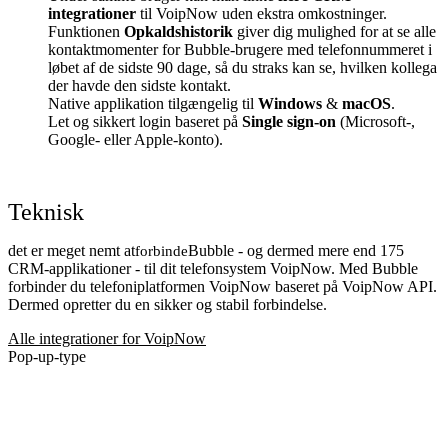
integrationer
til VoipNow uden ekstra omkostninger.
Funktionen
Opkaldshistorik
giver dig mulighed for at se alle
kontaktmomenter for Bubble-brugere med telefonnummeret i
løbet af de sidste 90 dage, så du straks kan se, hvilken kollega
der havde den sidste kontakt.
Native applikation tilgængelig til
Windows
&
macOS
.
Let og sikkert login baseret på
Single sign-on
(Microsoft-,
Google- eller Apple-konto).
Teknisk
det er meget nemt at
Bubble - og dermed mere end 175
forbinde
CRM-applikationer - til dit telefonsystem VoipNow. Med Bubble
forbinder du telefoniplatformen VoipNow baseret på VoipNow API.
Dermed opretter du en sikker og stabil forbindelse.
Alle integrationer for VoipNow
Pop-up-type