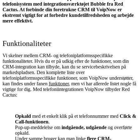
telefonisystem med integrationsværktøjet Bubble fra Red
Cactus. At forbinde din foretrukne CRM til VoipNow
er
ekstremt vigtigt for at forbedre kundetilfredsheden og arbejde
mere effektivt.
Funktionaliteter
Vi skelner mellem CRM- og telefoniplatformsspecifikke
funktionaliteter. Hvis du er på udkig efter de funktioner, som din
CRM-integration kan tilbyde, kan du se servicebeskrivelsen på
markedspladsen. Den komplette liste over
telefoniplatformsspecifikke funktioner, som VoipNow understøtter,
kan findes under fanen
funktioner
, men vi har allerede listet nogle få
vigtige for dig. Med telefoniintegrationen VoipNow tilbyder Red
Cactus:
Opkald
med et enkelt klik på et telefonnummer med
Click &
Call-funktionen
.
Pop-up-meddelelse om
indgående, udgående
og overførte
opkald.
Under samme bruger kan man linke
flere CRM-