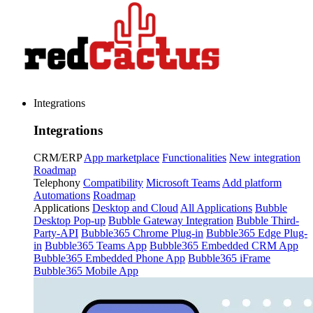
Integrations
Integrations
CRM/ERP
App marketplace
Functionalities
New integration
Roadmap
Telephony
Compatibility
Microsoft Teams
Add platform
Automations
Roadmap
Applications
Desktop and Cloud
All Applications
Bubble
Desktop Pop-up
Bubble Gateway Integration
Bubble Third-
Party-API
Bubble365 Chrome Plug-in
Bubble365 Edge Plug-
in
Bubble365 Teams App
Bubble365 Embedded CRM App
Bubble365 Embedded Phone App
Bubble365 iFrame
Bubble365 Mobile App