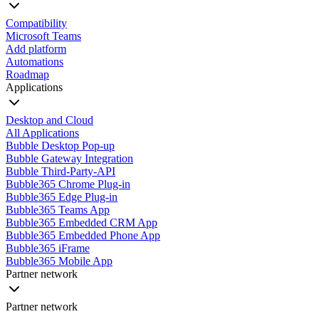
Compatibility
Microsoft Teams
Add platform
Automations
Roadmap
Applications
Desktop and Cloud
All Applications
Bubble Desktop Pop-up
Bubble Gateway Integration
Bubble Third-Party-API
Bubble365 Chrome Plug-in
Bubble365 Edge Plug-in
Bubble365 Teams App
Bubble365 Embedded CRM App
Bubble365 Embedded Phone App
Bubble365 iFrame
Bubble365 Mobile App
Partner network
Partner network