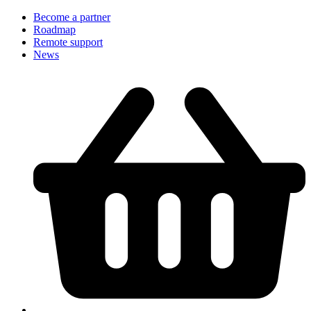
Become a partner
Roadmap
Remote support
News