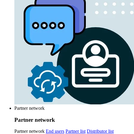
Partner network
Partner network
Partner network
End users
Partner list
Distributor list