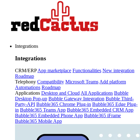
Integrations
Integrations
CRM/ERP
App marketplace
Functionalities
New integration
Roadmap
Telephony
Compatibility
Microsoft Teams
Add platform
Automations
Roadmap
Applications
Desktop and Cloud
All Applications
Bubble
Desktop Pop-up
Bubble Gateway Integration
Bubble Third-
Party-API
Bubble365 Chrome Plug-in
Bubble365 Edge Plug-
in
Bubble365 Teams App
Bubble365 Embedded CRM App
Bubble365 Embedded Phone App
Bubble365 iFrame
Bubble365 Mobile App