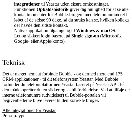
integrationer
til Yeastar uden ekstra omkostninger.
Funktionen
Opkaldshistorik
giver dig mulighed for at se alle
kontaktmomenter for Bubble-brugere med telefonnummeret i
løbet af de sidste 90 dage, så du straks kan se, hvilken kollega
der havde den sidste kontakt.
Native applikation tilgængelig til
Windows
&
macOS
.
Let og sikkert login baseret på
Single sign-on
(Microsoft-,
Google- eller Apple-konto).
Teknisk
Det er meget nemt at forbinde Bubble - og dermed mere end 175
CRM-applikationer - til dit telefonsystem Yeastar. Med Bubble
forbinder du telefoniplatformen Yeastar baseret på Yeastar API. På
den måde opretter du en sikker og stabil forbindelse. Ved at tilføje de
interne telefonnumre (udvidelser) til Bubble-portalen vil
begivenhederne blive leveret til den korrekte bruger.
Alle integrationer for Yeastar
Pop-up-type