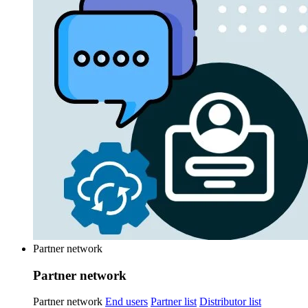
Partner network
Partner network
Partner network
End users
Partner list
Distributor list