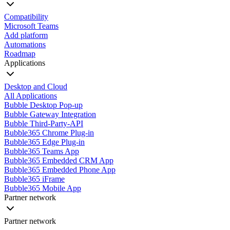
Compatibility
Microsoft Teams
Add platform
Automations
Roadmap
Applications
Desktop and Cloud
All Applications
Bubble Desktop Pop-up
Bubble Gateway Integration
Bubble Third-Party-API
Bubble365 Chrome Plug-in
Bubble365 Edge Plug-in
Bubble365 Teams App
Bubble365 Embedded CRM App
Bubble365 Embedded Phone App
Bubble365 iFrame
Bubble365 Mobile App
Partner network
Partner network