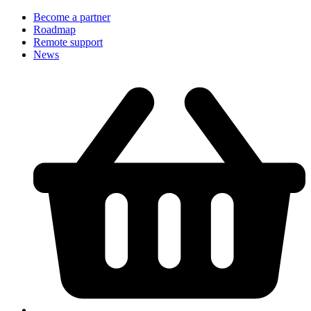
Become a partner
Roadmap
Remote support
News