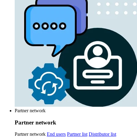
Partner network
Partner network
Partner network
End users
Partner list
Distributor list