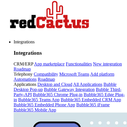
Integrations
Integrations
CRM/ERP
App marketplace
Functionalities
New integration
Roadmap
Telephony
Compatibility
Microsoft Teams
Add platform
Automations
Roadmap
Applications
Desktop and Cloud
All Applications
Bubble
Desktop Pop-up
Bubble Gateway Integration
Bubble Third-
Party-API
Bubble365 Chrome Plug-in
Bubble365 Edge Plug-
in
Bubble365 Teams App
Bubble365 Embedded CRM App
Bubble365 Embedded Phone App
Bubble365 iFrame
Bubble365 Mobile App