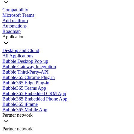
Compatibility
Microsoft Teams
Add platform
Automations
Roadmap
Applications
Desktop and Cloud
All Applications
Bubble Desktop Pop-up
Bubble Gateway Integration
Bubble Third-Party-API
Bubble365 Chrome Plug-in
Bubble365 Edge Plug-in
Bubble365 Teams App
Bubble365 Embedded CRM App
Bubble365 Embedded Phone App
Bubble365 iFrame
Bubble365 Mobile App
Partner network
Partner network