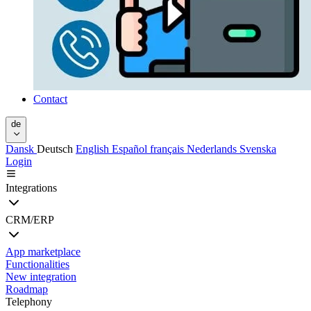
Contact
de
Dansk
Deutsch
English
Español
français
Nederlands
Svenska
Login
Integrations
CRM/ERP
App marketplace
Functionalities
New integration
Roadmap
Telephony