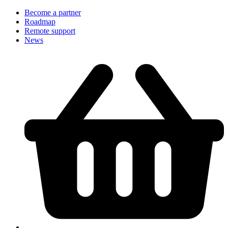
Become a partner
Roadmap
Remote support
News