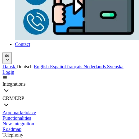
Contact
de
Dansk
Deutsch
English
Español
français
Nederlands
Svenska
Login
Integrations
CRM/ERP
App marketplace
Functionalities
New integration
Roadmap
Telephony