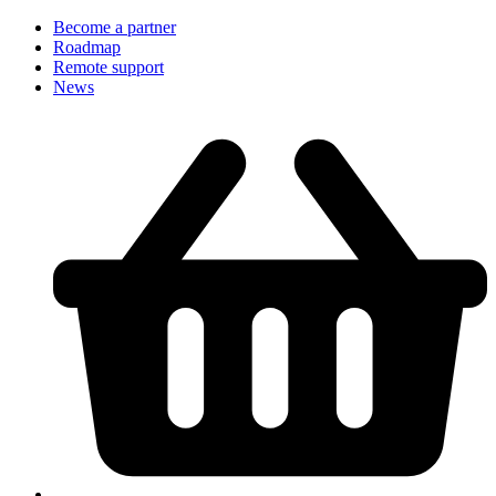
Become a partner
Roadmap
Remote support
News