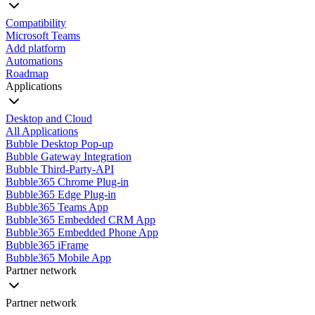
Compatibility
Microsoft Teams
Add platform
Automations
Roadmap
Applications
Desktop and Cloud
All Applications
Bubble Desktop Pop-up
Bubble Gateway Integration
Bubble Third-Party-API
Bubble365 Chrome Plug-in
Bubble365 Edge Plug-in
Bubble365 Teams App
Bubble365 Embedded CRM App
Bubble365 Embedded Phone App
Bubble365 iFrame
Bubble365 Mobile App
Partner network
Partner network