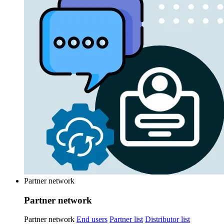
Partner network
Partner network
Partner network
End users
Partner list
Distributor list