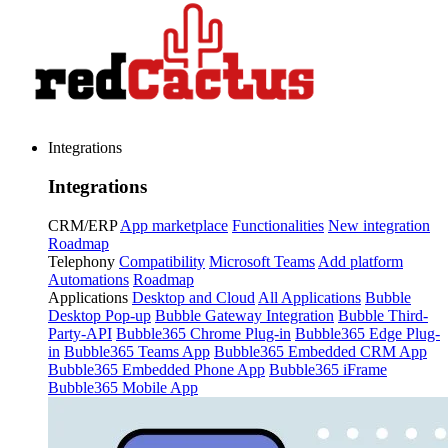
Integrations
Integrations
CRM/ERP
App marketplace
Functionalities
New integration
Roadmap
Telephony
Compatibility
Microsoft Teams
Add platform
Automations
Roadmap
Applications
Desktop and Cloud
All Applications
Bubble
Desktop Pop-up
Bubble Gateway Integration
Bubble Third-
Party-API
Bubble365 Chrome Plug-in
Bubble365 Edge Plug-
in
Bubble365 Teams App
Bubble365 Embedded CRM App
Bubble365 Embedded Phone App
Bubble365 iFrame
Bubble365 Mobile App