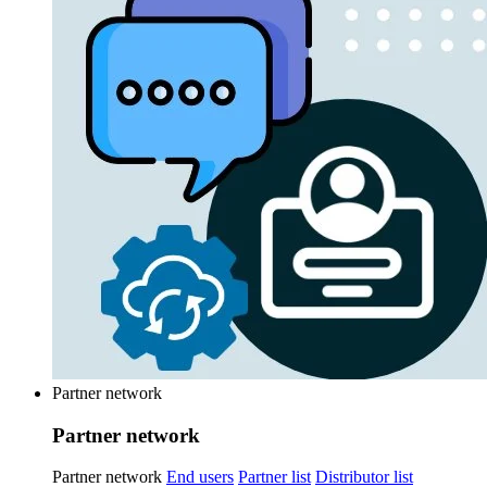
Partner network
Partner network
Partner network
End users
Partner list
Distributor list