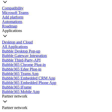
Compatibility
Microsoft Teams
Add platform
Automations
Roadmap
Applications
Desktop and Cloud
All Applications
Bubble Desktop Pop-up
Bubble Gateway Integration
Bubble Third-Party-API
Bubble365 Chrome Plug-in
Bubble365 Edge Plug-in
Bubble365 Teams App
Bubble365 Embedded CRM App
Bubble365 Embedded Phone App
Bubble365 iFrame
Bubble365 Mobile App
Partner network
Partner network