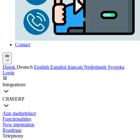
Contact
de
Dansk
Deutsch
English
Español
français
Nederlands
Svenska
Login
Integrations
CRM/ERP
App marketplace
Functionalities
New integration
Roadmap
Telephony