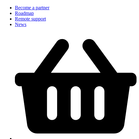
Become a partner
Roadmap
Remote support
News