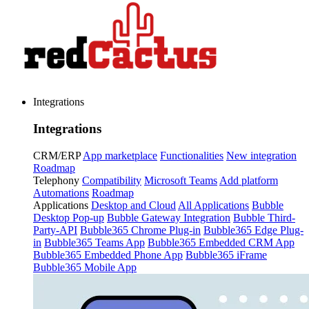
Integrations
Integrations
CRM/ERP
App marketplace
Functionalities
New integration
Roadmap
Telephony
Compatibility
Microsoft Teams
Add platform
Automations
Roadmap
Applications
Desktop and Cloud
All Applications
Bubble
Desktop Pop-up
Bubble Gateway Integration
Bubble Third-
Party-API
Bubble365 Chrome Plug-in
Bubble365 Edge Plug-
in
Bubble365 Teams App
Bubble365 Embedded CRM App
Bubble365 Embedded Phone App
Bubble365 iFrame
Bubble365 Mobile App