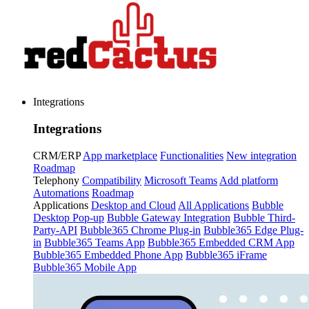
Integrations
Integrations
CRM/ERP
App marketplace
Functionalities
New integration
Roadmap
Telephony
Compatibility
Microsoft Teams
Add platform
Automations
Roadmap
Applications
Desktop and Cloud
All Applications
Bubble
Desktop Pop-up
Bubble Gateway Integration
Bubble Third-
Party-API
Bubble365 Chrome Plug-in
Bubble365 Edge Plug-
in
Bubble365 Teams App
Bubble365 Embedded CRM App
Bubble365 Embedded Phone App
Bubble365 iFrame
Bubble365 Mobile App