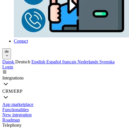
Contact
de
Dansk
Deutsch
English
Español
français
Nederlands
Svenska
Login
Integrations
CRM/ERP
App marketplace
Functionalities
New integration
Roadmap
Telephony