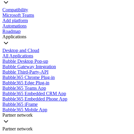
Compatibility
Microsoft Teams
Add platform
Automations
Roadmap
Applications
Desktop and Cloud
All Applications
Bubble Desktop Pop-up
Bubble Gateway Integration
Bubble Third-Party-API
Bubble365 Chrome Plug-in
Bubble365 Edge Plug-in
Bubble365 Teams App
Bubble365 Embedded CRM App
Bubble365 Embedded Phone App
Bubble365 iFrame
Bubble365 Mobile App
Partner network
Partner network