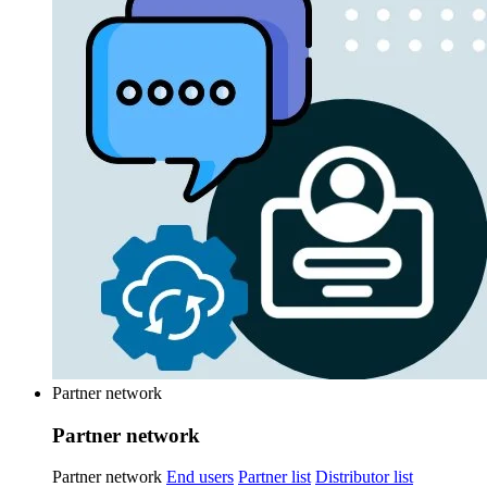
Partner network
Partner network
Partner network
End users
Partner list
Distributor list