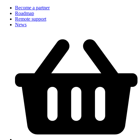
Become a partner
Roadmap
Remote support
News