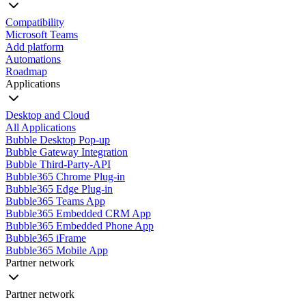
Compatibility
Microsoft Teams
Add platform
Automations
Roadmap
Applications
Desktop and Cloud
All Applications
Bubble Desktop Pop-up
Bubble Gateway Integration
Bubble Third-Party-API
Bubble365 Chrome Plug-in
Bubble365 Edge Plug-in
Bubble365 Teams App
Bubble365 Embedded CRM App
Bubble365 Embedded Phone App
Bubble365 iFrame
Bubble365 Mobile App
Partner network
Partner network