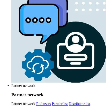
Partner network
Partner network
Partner network
End users
Partner list
Distributor list