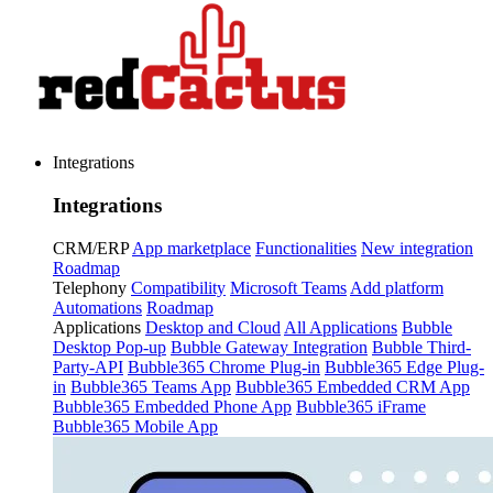
Integrations
Integrations
CRM/ERP
App marketplace
Functionalities
New integration
Roadmap
Telephony
Compatibility
Microsoft Teams
Add platform
Automations
Roadmap
Applications
Desktop and Cloud
All Applications
Bubble
Desktop Pop-up
Bubble Gateway Integration
Bubble Third-
Party-API
Bubble365 Chrome Plug-in
Bubble365 Edge Plug-
in
Bubble365 Teams App
Bubble365 Embedded CRM App
Bubble365 Embedded Phone App
Bubble365 iFrame
Bubble365 Mobile App