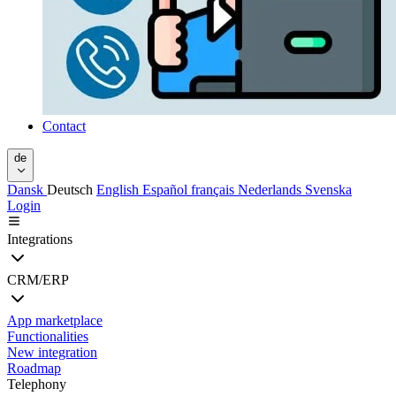
Contact
de
Dansk
Deutsch
English
Español
français
Nederlands
Svenska
Login
Integrations
CRM/ERP
App marketplace
Functionalities
New integration
Roadmap
Telephony