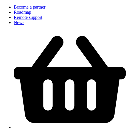
Become a partner
Roadmap
Remote support
News