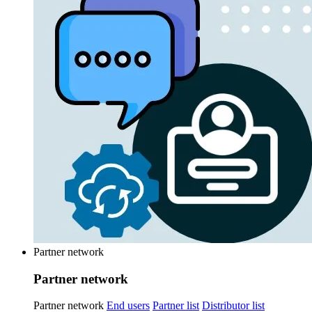
Partner network
Partner network
Partner network
End users
Partner list
Distributor list