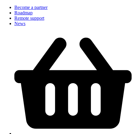
Become a partner
Roadmap
Remote support
News