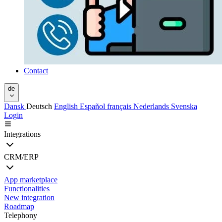
Contact
de
Dansk
Deutsch
English
Español
français
Nederlands
Svenska
Login
Integrations
CRM/ERP
App marketplace
Functionalities
New integration
Roadmap
Telephony