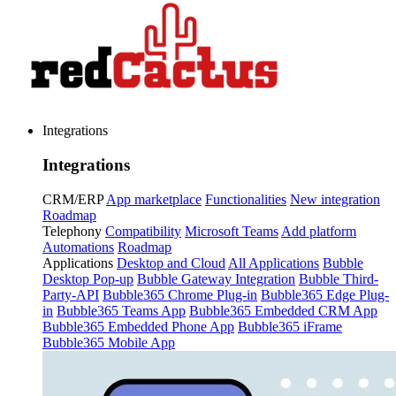
Integrations
Integrations
CRM/ERP
App marketplace
Functionalities
New integration
Roadmap
Telephony
Compatibility
Microsoft Teams
Add platform
Automations
Roadmap
Applications
Desktop and Cloud
All Applications
Bubble
Desktop Pop-up
Bubble Gateway Integration
Bubble Third-
Party-API
Bubble365 Chrome Plug-in
Bubble365 Edge Plug-
in
Bubble365 Teams App
Bubble365 Embedded CRM App
Bubble365 Embedded Phone App
Bubble365 iFrame
Bubble365 Mobile App