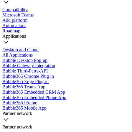
Compatibility
Microsoft Teams
Add platform
Automations
Roadmap
Applications
Desktop and Cloud
All Applications
Bubble Desktop Pop-up
Bubble Gateway Integration
Bubble Third-Party-API
Bubble365 Chrome Plug-in
Bubble365 Edge Plug-in
Bubble365 Teams App
Bubble365 Embedded CRM App
Bubble365 Embedded Phone App
Bubble365 iFrame
Bubble365 Mobile App
Partner network
Partner network