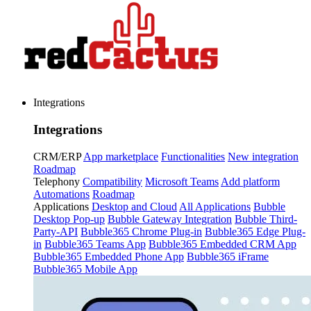
Integrations
Integrations
CRM/ERP
App marketplace
Functionalities
New integration
Roadmap
Telephony
Compatibility
Microsoft Teams
Add platform
Automations
Roadmap
Applications
Desktop and Cloud
All Applications
Bubble
Desktop Pop-up
Bubble Gateway Integration
Bubble Third-
Party-API
Bubble365 Chrome Plug-in
Bubble365 Edge Plug-
in
Bubble365 Teams App
Bubble365 Embedded CRM App
Bubble365 Embedded Phone App
Bubble365 iFrame
Bubble365 Mobile App