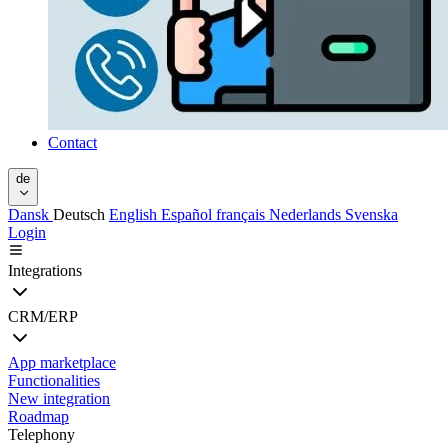
Contact
de
Dansk
Deutsch
English
Español
français
Nederlands
Svenska
Login
Integrations
CRM/ERP
App marketplace
Functionalities
New integration
Roadmap
Telephony