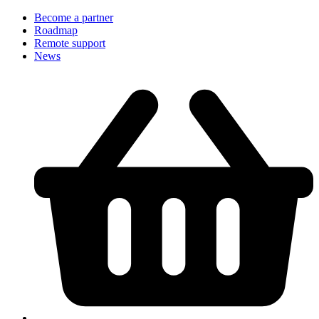
Become a partner
Roadmap
Remote support
News