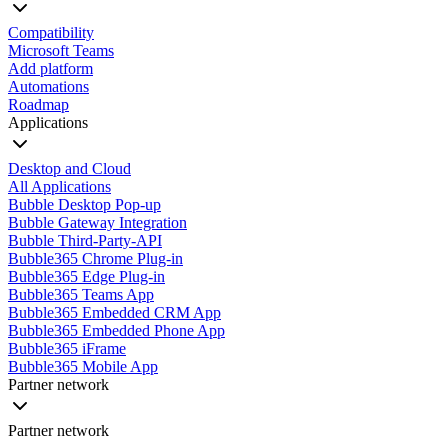
Compatibility
Microsoft Teams
Add platform
Automations
Roadmap
Applications
Desktop and Cloud
All Applications
Bubble Desktop Pop-up
Bubble Gateway Integration
Bubble Third-Party-API
Bubble365 Chrome Plug-in
Bubble365 Edge Plug-in
Bubble365 Teams App
Bubble365 Embedded CRM App
Bubble365 Embedded Phone App
Bubble365 iFrame
Bubble365 Mobile App
Partner network
Partner network