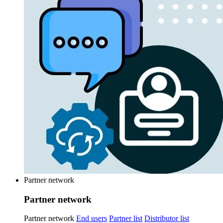
Partner network
Partner network
Partner network
End users
Partner list
Distributor list