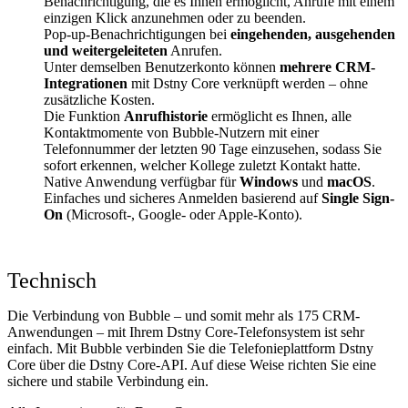
Benachrichtigung, die es Ihnen ermöglicht, Anrufe mit einem
einzigen Klick anzunehmen oder zu beenden.
Pop-up-Benachrichtigungen bei
eingehenden, ausgehenden
und weitergeleiteten
Anrufen.
Unter demselben Benutzerkonto können
mehrere CRM-
Integrationen
mit Dstny Core verknüpft werden – ohne
zusätzliche Kosten.
Die Funktion
Anrufhistorie
ermöglicht es Ihnen, alle
Kontaktmomente von Bubble-Nutzern mit einer
Telefonnummer der letzten 90 Tage einzusehen, sodass Sie
sofort erkennen, welcher Kollege zuletzt Kontakt hatte.
Native Anwendung verfügbar für
Windows
und
macOS
.
Einfaches und sicheres Anmelden basierend auf
Single Sign-
On
(Microsoft-, Google- oder Apple-Konto).
Technisch
Die Verbindung von Bubble – und somit mehr als 175 CRM-
Anwendungen – mit Ihrem Dstny Core-Telefonsystem ist sehr
einfach. Mit Bubble verbinden Sie die Telefonieplattform Dstny
Core über die Dstny Core-API. Auf diese Weise richten Sie eine
sichere und stabile Verbindung ein.