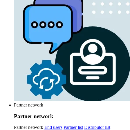
Partner network
Partner network
Partner network
End users
Partner list
Distributor list