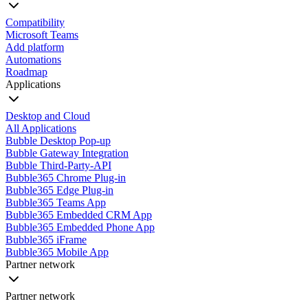
Compatibility
Microsoft Teams
Add platform
Automations
Roadmap
Applications
Desktop and Cloud
All Applications
Bubble Desktop Pop-up
Bubble Gateway Integration
Bubble Third-Party-API
Bubble365 Chrome Plug-in
Bubble365 Edge Plug-in
Bubble365 Teams App
Bubble365 Embedded CRM App
Bubble365 Embedded Phone App
Bubble365 iFrame
Bubble365 Mobile App
Partner network
Partner network