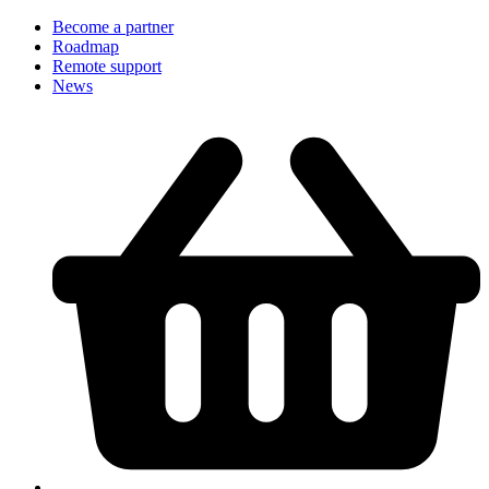
Become a partner
Roadmap
Remote support
News