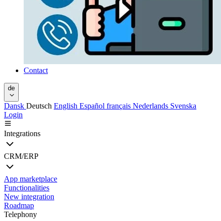
Contact
de
Dansk
Deutsch
English
Español
français
Nederlands
Svenska
Login
Integrations
CRM/ERP
App marketplace
Functionalities
New integration
Roadmap
Telephony