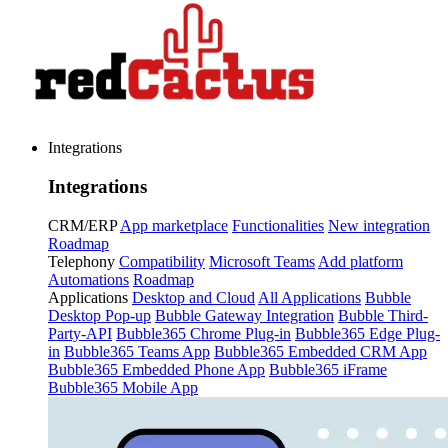
Integrations
Integrations
CRM/ERP
App marketplace
Functionalities
New integration
Roadmap
Telephony
Compatibility
Microsoft Teams
Add platform
Automations
Roadmap
Applications
Desktop and Cloud
All Applications
Bubble
Desktop Pop-up
Bubble Gateway Integration
Bubble Third-
Party-API
Bubble365 Chrome Plug-in
Bubble365 Edge Plug-
in
Bubble365 Teams App
Bubble365 Embedded CRM App
Bubble365 Embedded Phone App
Bubble365 iFrame
Bubble365 Mobile App