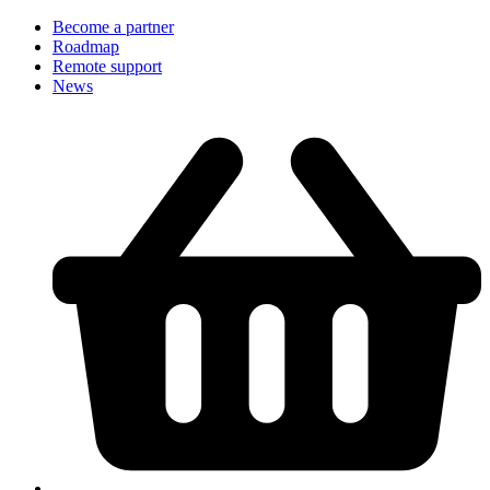
Become a partner
Roadmap
Remote support
News