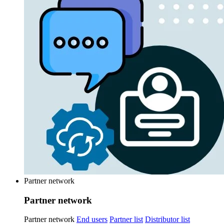
Partner network
Partner network
Partner network
End users
Partner list
Distributor list