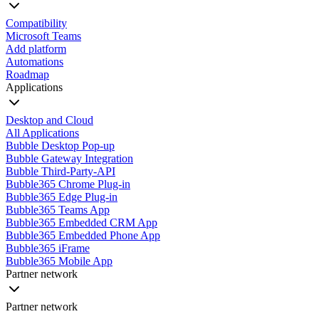
Compatibility
Microsoft Teams
Add platform
Automations
Roadmap
Applications
Desktop and Cloud
All Applications
Bubble Desktop Pop-up
Bubble Gateway Integration
Bubble Third-Party-API
Bubble365 Chrome Plug-in
Bubble365 Edge Plug-in
Bubble365 Teams App
Bubble365 Embedded CRM App
Bubble365 Embedded Phone App
Bubble365 iFrame
Bubble365 Mobile App
Partner network
Partner network