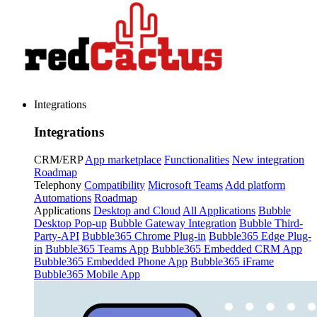
Integrations
Integrations
CRM/ERP
App marketplace
Functionalities
New integration
Roadmap
Telephony
Compatibility
Microsoft Teams
Add platform
Automations
Roadmap
Applications
Desktop and Cloud
All Applications
Bubble
Desktop Pop-up
Bubble Gateway Integration
Bubble Third-
Party-API
Bubble365 Chrome Plug-in
Bubble365 Edge Plug-
in
Bubble365 Teams App
Bubble365 Embedded CRM App
Bubble365 Embedded Phone App
Bubble365 iFrame
Bubble365 Mobile App