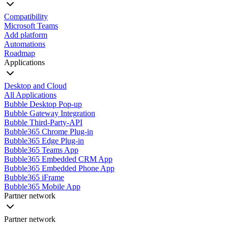
Compatibility
Microsoft Teams
Add platform
Automations
Roadmap
Applications
Desktop and Cloud
All Applications
Bubble Desktop Pop-up
Bubble Gateway Integration
Bubble Third-Party-API
Bubble365 Chrome Plug-in
Bubble365 Edge Plug-in
Bubble365 Teams App
Bubble365 Embedded CRM App
Bubble365 Embedded Phone App
Bubble365 iFrame
Bubble365 Mobile App
Partner network
Partner network