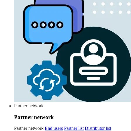
Partner network
Partner network
Partner network
End users
Partner list
Distributor list