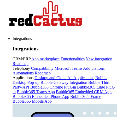
Integrations
Integrations
CRM/ERP
App marketplace
Functionalities
New integration
Roadmap
Telephony
Compatibility
Microsoft Teams
Add platform
Automations
Roadmap
Applications
Desktop and Cloud
All Applications
Bubble
Desktop Pop-up
Bubble Gateway Integration
Bubble Third-
Party-API
Bubble365 Chrome Plug-in
Bubble365 Edge Plug-
in
Bubble365 Teams App
Bubble365 Embedded CRM App
Bubble365 Embedded Phone App
Bubble365 iFrame
Bubble365 Mobile App