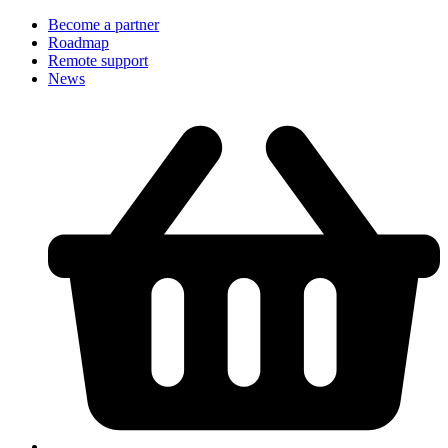
Become a partner
Roadmap
Remote support
News