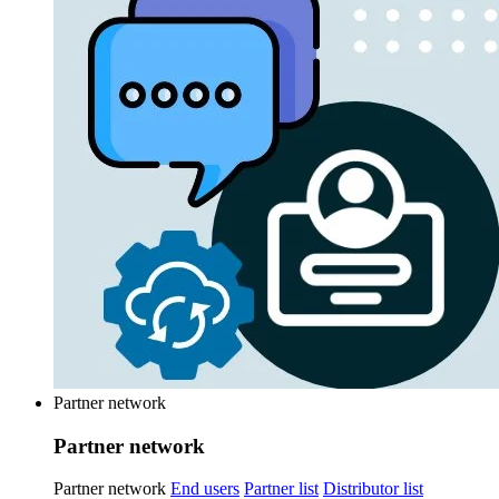
Partner network
Partner network
Partner network
End users
Partner list
Distributor list