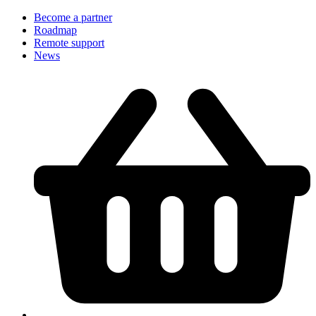
Become a partner
Roadmap
Remote support
News