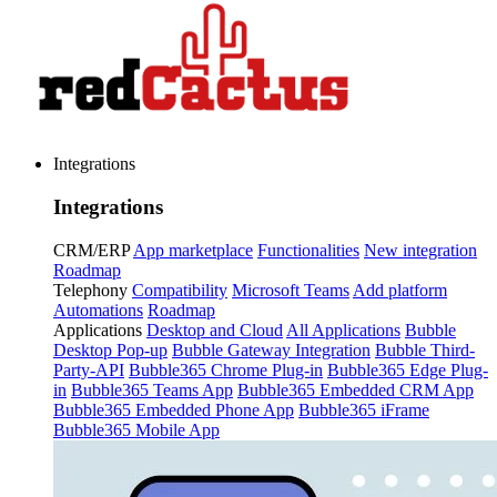
Integrations
Integrations
CRM/ERP
App marketplace
Functionalities
New integration
Roadmap
Telephony
Compatibility
Microsoft Teams
Add platform
Automations
Roadmap
Applications
Desktop and Cloud
All Applications
Bubble
Desktop Pop-up
Bubble Gateway Integration
Bubble Third-
Party-API
Bubble365 Chrome Plug-in
Bubble365 Edge Plug-
in
Bubble365 Teams App
Bubble365 Embedded CRM App
Bubble365 Embedded Phone App
Bubble365 iFrame
Bubble365 Mobile App