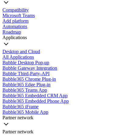
Compatibility
Microsoft Teams
Add platform
Automations
Roadmap
Applications
Desktop and Cloud
All Applications
Bubble Desktop Pop-up
Bubble Gateway Integration
Bubble Third-Party-API
Bubble365 Chrome Plug-in
Bubble365 Edge Plug-in
Bubble365 Teams App
Bubble365 Embedded CRM App
Bubble365 Embedded Phone App
Bubble365 iFrame
Bubble365 Mobile App
Partner network
Partner network