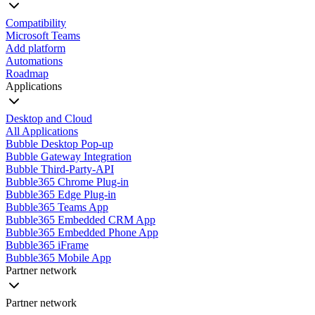
Compatibility
Microsoft Teams
Add platform
Automations
Roadmap
Applications
Desktop and Cloud
All Applications
Bubble Desktop Pop-up
Bubble Gateway Integration
Bubble Third-Party-API
Bubble365 Chrome Plug-in
Bubble365 Edge Plug-in
Bubble365 Teams App
Bubble365 Embedded CRM App
Bubble365 Embedded Phone App
Bubble365 iFrame
Bubble365 Mobile App
Partner network
Partner network