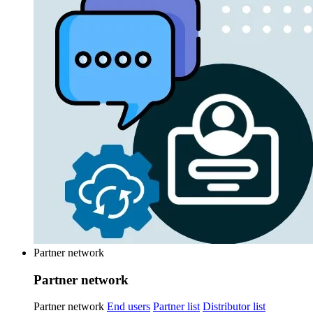
Partner network
Partner network
Partner network
End users
Partner list
Distributor list