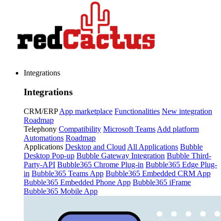
Integrations
Integrations
CRM/ERP
App marketplace
Functionalities
New integration
Roadmap
Telephony
Compatibility
Microsoft Teams
Add platform
Automations
Roadmap
Applications
Desktop and Cloud
All Applications
Bubble
Desktop Pop-up
Bubble Gateway Integration
Bubble Third-
Party-API
Bubble365 Chrome Plug-in
Bubble365 Edge Plug-
in
Bubble365 Teams App
Bubble365 Embedded CRM App
Bubble365 Embedded Phone App
Bubble365 iFrame
Bubble365 Mobile App