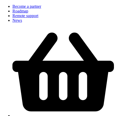
Become a partner
Roadmap
Remote support
News