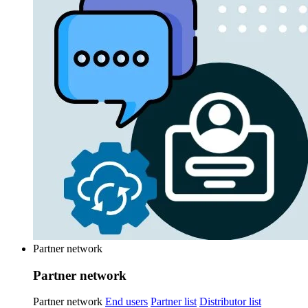
Partner network
Partner network
Partner network
End users
Partner list
Distributor list