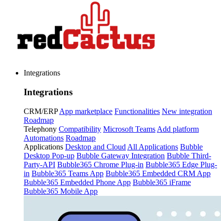
Integrations
Integrations
CRM/ERP
App marketplace
Functionalities
New integration
Roadmap
Telephony
Compatibility
Microsoft Teams
Add platform
Automations
Roadmap
Applications
Desktop and Cloud
All Applications
Bubble
Desktop Pop-up
Bubble Gateway Integration
Bubble Third-
Party-API
Bubble365 Chrome Plug-in
Bubble365 Edge Plug-
in
Bubble365 Teams App
Bubble365 Embedded CRM App
Bubble365 Embedded Phone App
Bubble365 iFrame
Bubble365 Mobile App