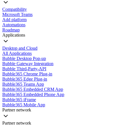
Compatibility
Microsoft Teams
Add platform
Automations
Roadmap
Applications
Desktop and Cloud
All Applications
Bubble Desktop Pop-up
Bubble Gateway Integration
Bubble Third-Party-API
Bubble365 Chrome Plug-in
Bubble365 Edge Plug-in
Bubble365 Teams App
Bubble365 Embedded CRM App
Bubble365 Embedded Phone App
Bubble365 iFrame
Bubble365 Mobile App
Partner network
Partner network