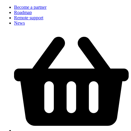
Become a partner
Roadmap
Remote support
News