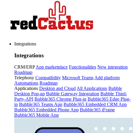
Integrations
Integrations
CRM/ERP
App marketplace
Functionalities
New integration
Roadmap
Telephony
Compatibility
Microsoft Teams
Add platform
Automations
Roadmap
Applications
Desktop and Cloud
All Applications
Bubble
Desktop Pop-up
Bubble Gateway Integration
Bubble Third-
Party-API
Bubble365 Chrome Plug-in
Bubble365 Edge Plug-
in
Bubble365 Teams App
Bubble365 Embedded CRM App
Bubble365 Embedded Phone App
Bubble365 iFrame
Bubble365 Mobile App