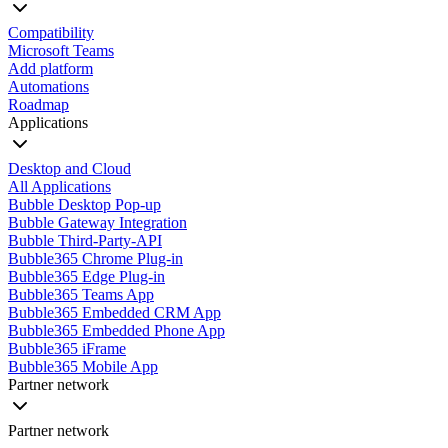
Compatibility
Microsoft Teams
Add platform
Automations
Roadmap
Applications
Desktop and Cloud
All Applications
Bubble Desktop Pop-up
Bubble Gateway Integration
Bubble Third-Party-API
Bubble365 Chrome Plug-in
Bubble365 Edge Plug-in
Bubble365 Teams App
Bubble365 Embedded CRM App
Bubble365 Embedded Phone App
Bubble365 iFrame
Bubble365 Mobile App
Partner network
Partner network