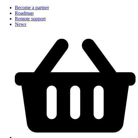
Become a partner
Roadmap
Remote support
News