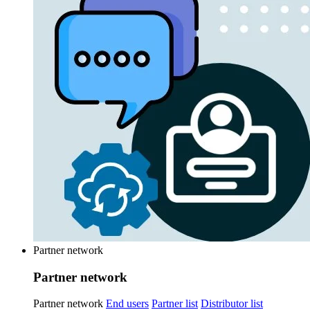
Partner network
Partner network
Partner network
End users
Partner list
Distributor list