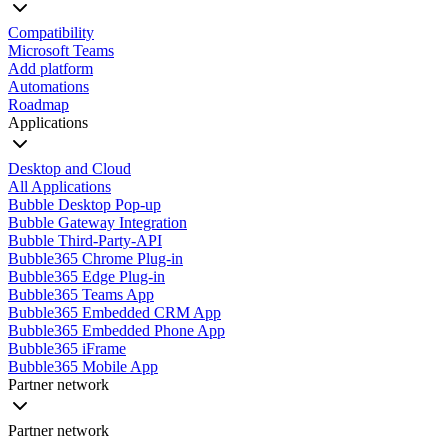
Compatibility
Microsoft Teams
Add platform
Automations
Roadmap
Applications
Desktop and Cloud
All Applications
Bubble Desktop Pop-up
Bubble Gateway Integration
Bubble Third-Party-API
Bubble365 Chrome Plug-in
Bubble365 Edge Plug-in
Bubble365 Teams App
Bubble365 Embedded CRM App
Bubble365 Embedded Phone App
Bubble365 iFrame
Bubble365 Mobile App
Partner network
Partner network