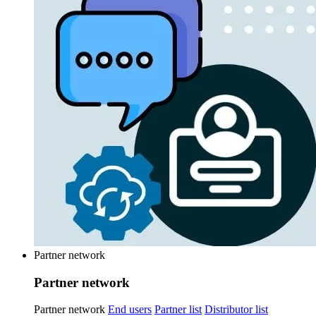
Partner network
Partner network
Partner network
End users
Partner list
Distributor list