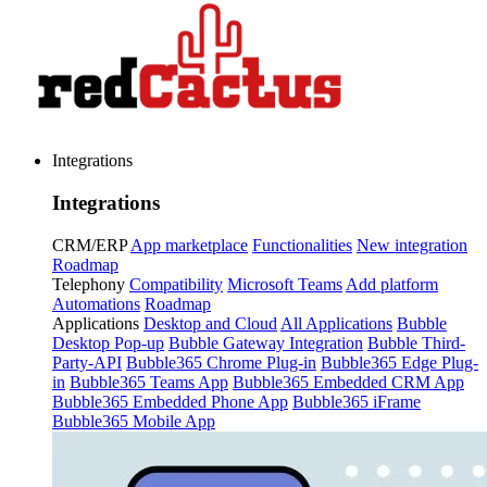
Integrations
Integrations
CRM/ERP
App marketplace
Functionalities
New integration
Roadmap
Telephony
Compatibility
Microsoft Teams
Add platform
Automations
Roadmap
Applications
Desktop and Cloud
All Applications
Bubble
Desktop Pop-up
Bubble Gateway Integration
Bubble Third-
Party-API
Bubble365 Chrome Plug-in
Bubble365 Edge Plug-
in
Bubble365 Teams App
Bubble365 Embedded CRM App
Bubble365 Embedded Phone App
Bubble365 iFrame
Bubble365 Mobile App