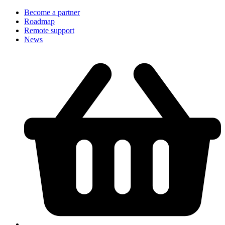
Become a partner
Roadmap
Remote support
News