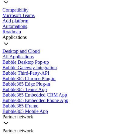
Compatibility
Microsoft Teams
Add platform
Automations
Roadmap
Applications
Desktop and Cloud
All Applications
Bubble Desktop Pop-up
Bubble Gateway Integration
Bubble Third-Party-API
Bubble365 Chrome Plug-in
Bubble365 Edge Plug-in
Bubble365 Teams App
Bubble365 Embedded CRM App
Bubble365 Embedded Phone App
Bubble365 iFrame
Bubble365 Mobile App
Partner network
Partner network