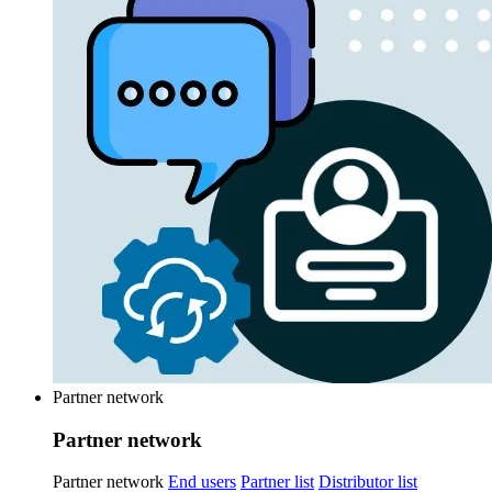
Partner network
Partner network
Partner network
End users
Partner list
Distributor list