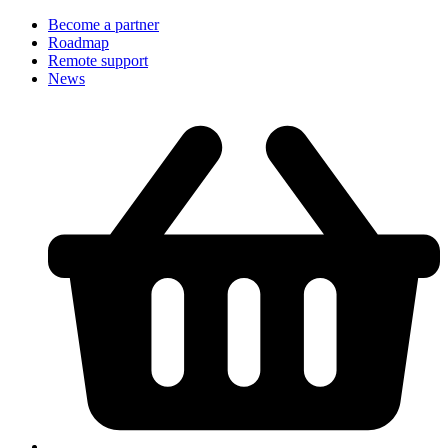
Become a partner
Roadmap
Remote support
News