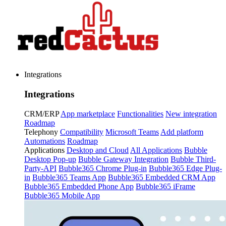
Integrations
Integrations
CRM/ERP
App marketplace
Functionalities
New integration
Roadmap
Telephony
Compatibility
Microsoft Teams
Add platform
Automations
Roadmap
Applications
Desktop and Cloud
All Applications
Bubble
Desktop Pop-up
Bubble Gateway Integration
Bubble Third-
Party-API
Bubble365 Chrome Plug-in
Bubble365 Edge Plug-
in
Bubble365 Teams App
Bubble365 Embedded CRM App
Bubble365 Embedded Phone App
Bubble365 iFrame
Bubble365 Mobile App