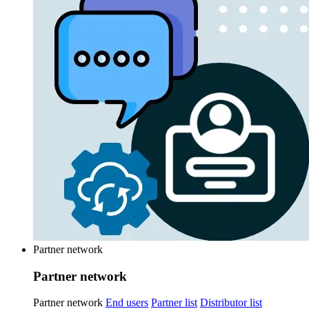
Partner network
Partner network
Partner network
End users
Partner list
Distributor list