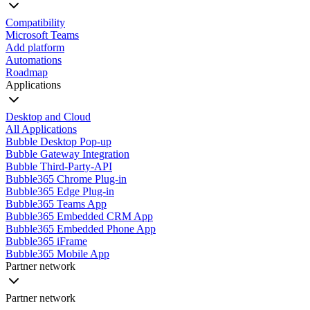
Compatibility
Microsoft Teams
Add platform
Automations
Roadmap
Applications
Desktop and Cloud
All Applications
Bubble Desktop Pop-up
Bubble Gateway Integration
Bubble Third-Party-API
Bubble365 Chrome Plug-in
Bubble365 Edge Plug-in
Bubble365 Teams App
Bubble365 Embedded CRM App
Bubble365 Embedded Phone App
Bubble365 iFrame
Bubble365 Mobile App
Partner network
Partner network