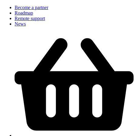
Become a partner
Roadmap
Remote support
News