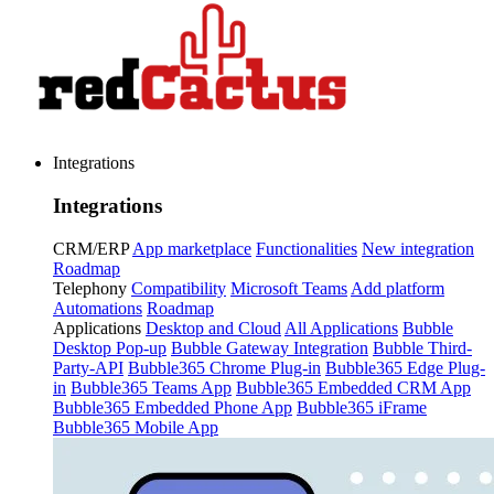
Integrations
Integrations
CRM/ERP
App marketplace
Functionalities
New integration
Roadmap
Telephony
Compatibility
Microsoft Teams
Add platform
Automations
Roadmap
Applications
Desktop and Cloud
All Applications
Bubble
Desktop Pop-up
Bubble Gateway Integration
Bubble Third-
Party-API
Bubble365 Chrome Plug-in
Bubble365 Edge Plug-
in
Bubble365 Teams App
Bubble365 Embedded CRM App
Bubble365 Embedded Phone App
Bubble365 iFrame
Bubble365 Mobile App