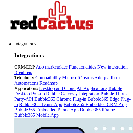
Integrations
Integrations
CRM/ERP
App marketplace
Functionalities
New integration
Roadmap
Telephony
Compatibility
Microsoft Teams
Add platform
Automations
Roadmap
Applications
Desktop and Cloud
All Applications
Bubble
Desktop Pop-up
Bubble Gateway Integration
Bubble Third-
Party-API
Bubble365 Chrome Plug-in
Bubble365 Edge Plug-
in
Bubble365 Teams App
Bubble365 Embedded CRM App
Bubble365 Embedded Phone App
Bubble365 iFrame
Bubble365 Mobile App