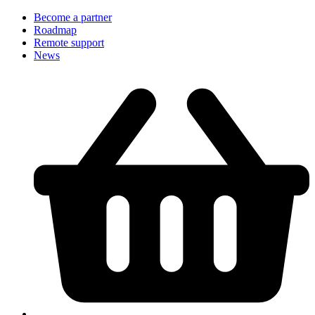
Become a partner
Roadmap
Remote support
News