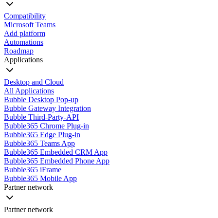
Compatibility
Microsoft Teams
Add platform
Automations
Roadmap
Applications
Desktop and Cloud
All Applications
Bubble Desktop Pop-up
Bubble Gateway Integration
Bubble Third-Party-API
Bubble365 Chrome Plug-in
Bubble365 Edge Plug-in
Bubble365 Teams App
Bubble365 Embedded CRM App
Bubble365 Embedded Phone App
Bubble365 iFrame
Bubble365 Mobile App
Partner network
Partner network