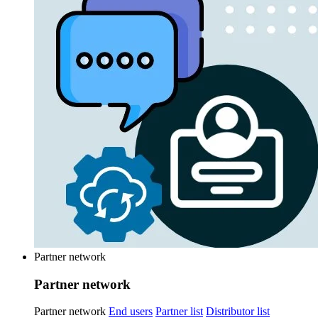
Partner network
Partner network
Partner network
End users
Partner list
Distributor list