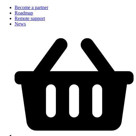
Become a partner
Roadmap
Remote support
News