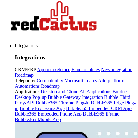
Integrations
Integrations
CRM/ERP
App marketplace
Functionalities
New integration
Roadmap
Telephony
Compatibility
Microsoft Teams
Add platform
Automations
Roadmap
Applications
Desktop and Cloud
All Applications
Bubble
Desktop Pop-up
Bubble Gateway Integration
Bubble Third-
Party-API
Bubble365 Chrome Plug-in
Bubble365 Edge Plug-
in
Bubble365 Teams App
Bubble365 Embedded CRM App
Bubble365 Embedded Phone App
Bubble365 iFrame
Bubble365 Mobile App