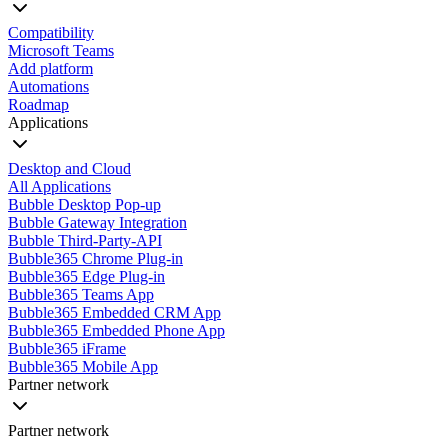
Compatibility
Microsoft Teams
Add platform
Automations
Roadmap
Applications
Desktop and Cloud
All Applications
Bubble Desktop Pop-up
Bubble Gateway Integration
Bubble Third-Party-API
Bubble365 Chrome Plug-in
Bubble365 Edge Plug-in
Bubble365 Teams App
Bubble365 Embedded CRM App
Bubble365 Embedded Phone App
Bubble365 iFrame
Bubble365 Mobile App
Partner network
Partner network