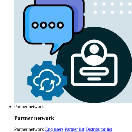
Partner network
Partner network
Partner network
End users
Partner list
Distributor list