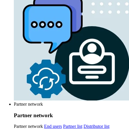
Partner network
Partner network
Partner network
End users
Partner list
Distributor list