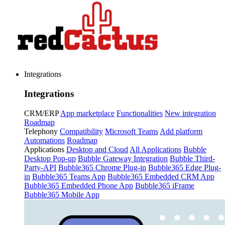
Integrations
Integrations
CRM/ERP
App marketplace
Functionalities
New integration
Roadmap
Telephony
Compatibility
Microsoft Teams
Add platform
Automations
Roadmap
Applications
Desktop and Cloud
All Applications
Bubble
Desktop Pop-up
Bubble Gateway Integration
Bubble Third-
Party-API
Bubble365 Chrome Plug-in
Bubble365 Edge Plug-
in
Bubble365 Teams App
Bubble365 Embedded CRM App
Bubble365 Embedded Phone App
Bubble365 iFrame
Bubble365 Mobile App