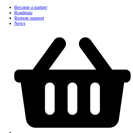
Become a partner
Roadmap
Remote support
News