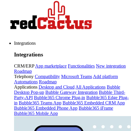
Integrations
Integrations
CRM/ERP
App marketplace
Functionalities
New integration
Roadmap
Telephony
Compatibility
Microsoft Teams
Add platform
Automations
Roadmap
Applications
Desktop and Cloud
All Applications
Bubble
Desktop Pop-up
Bubble Gateway Integration
Bubble Third-
Party-API
Bubble365 Chrome Plug-in
Bubble365 Edge Plug-
in
Bubble365 Teams App
Bubble365 Embedded CRM App
Bubble365 Embedded Phone App
Bubble365 iFrame
Bubble365 Mobile App