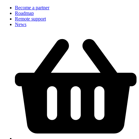
Become a partner
Roadmap
Remote support
News