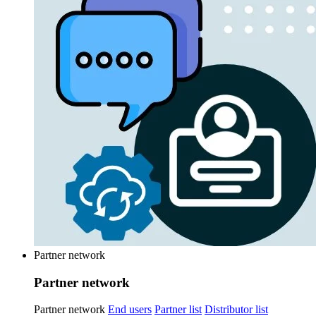
Partner network
Partner network
Partner network
End users
Partner list
Distributor list