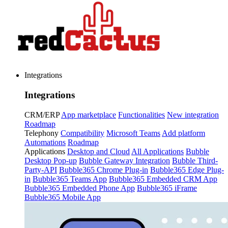
Integrations
Integrations
CRM/ERP
App marketplace
Functionalities
New integration
Roadmap
Telephony
Compatibility
Microsoft Teams
Add platform
Automations
Roadmap
Applications
Desktop and Cloud
All Applications
Bubble
Desktop Pop-up
Bubble Gateway Integration
Bubble Third-
Party-API
Bubble365 Chrome Plug-in
Bubble365 Edge Plug-
in
Bubble365 Teams App
Bubble365 Embedded CRM App
Bubble365 Embedded Phone App
Bubble365 iFrame
Bubble365 Mobile App