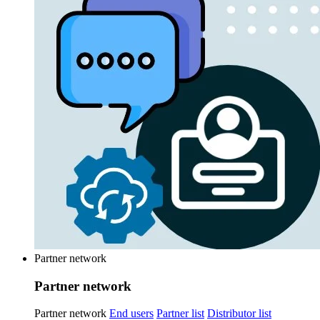
Partner network
Partner network
Partner network
End users
Partner list
Distributor list