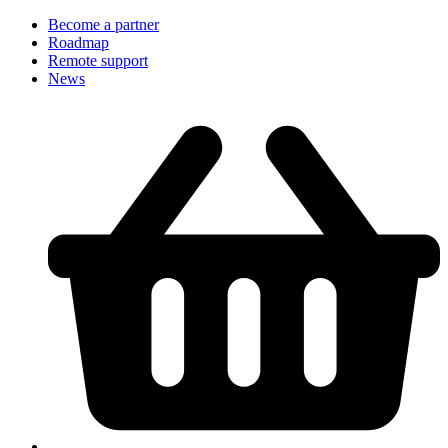
Become a partner
Roadmap
Remote support
News