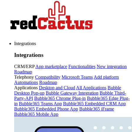
Integrations
Integrations
CRM/ERP
App marketplace
Functionalities
New integration
Roadmap
Telephony
Compatibility
Microsoft Teams
Add platform
Automations
Roadmap
Applications
Desktop and Cloud
All Applications
Bubble
Desktop Pop-up
Bubble Gateway Integration
Bubble Third-
Party-API
Bubble365 Chrome Plug-in
Bubble365 Edge Plug-
in
Bubble365 Teams App
Bubble365 Embedded CRM App
Bubble365 Embedded Phone App
Bubble365 iFrame
Bubble365 Mobile App