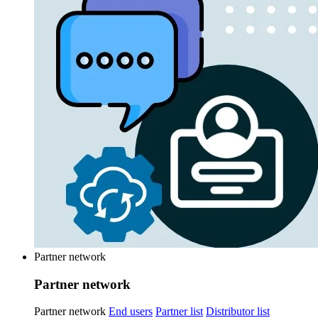
Partner network
Partner network
Partner network
End users
Partner list
Distributor list