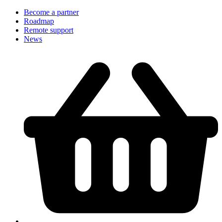
Become a partner
Roadmap
Remote support
News