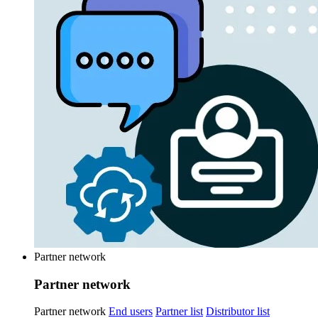
Partner network
Partner network
Partner network
End users
Partner list
Distributor list