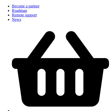
Become a partner
Roadmap
Remote support
News