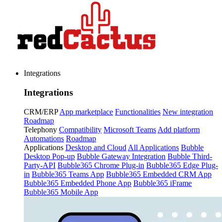
Integrations
Integrations
CRM/ERP
App marketplace
Functionalities
New integration
Roadmap
Telephony
Compatibility
Microsoft Teams
Add platform
Automations
Roadmap
Applications
Desktop and Cloud
All Applications
Bubble
Desktop Pop-up
Bubble Gateway Integration
Bubble Third-
Party-API
Bubble365 Chrome Plug-in
Bubble365 Edge Plug-
in
Bubble365 Teams App
Bubble365 Embedded CRM App
Bubble365 Embedded Phone App
Bubble365 iFrame
Bubble365 Mobile App