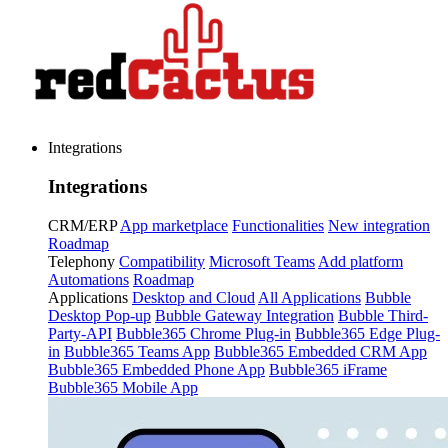
Integrations
Integrations
CRM/ERP
App marketplace
Functionalities
New integration
Roadmap
Telephony
Compatibility
Microsoft Teams
Add platform
Automations
Roadmap
Applications
Desktop and Cloud
All Applications
Bubble
Desktop Pop-up
Bubble Gateway Integration
Bubble Third-
Party-API
Bubble365 Chrome Plug-in
Bubble365 Edge Plug-
in
Bubble365 Teams App
Bubble365 Embedded CRM App
Bubble365 Embedded Phone App
Bubble365 iFrame
Bubble365 Mobile App