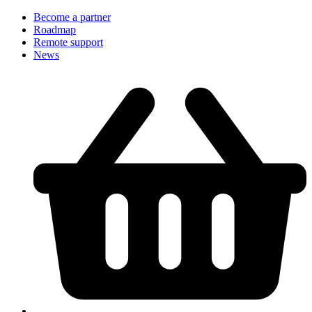
Become a partner
Roadmap
Remote support
News