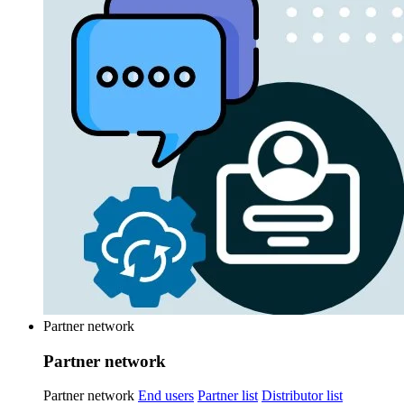
Partner network
Partner network
Partner network
End users
Partner list
Distributor list