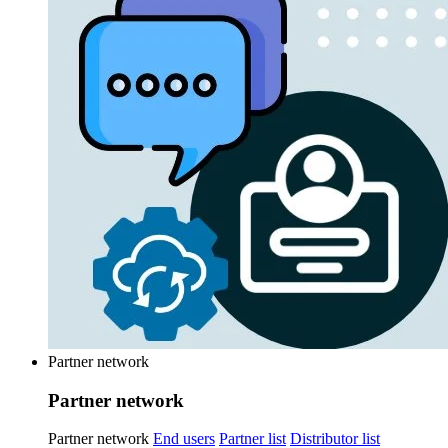
Partner network
Partner network
Partner network
End users
Partner list
Distributor list