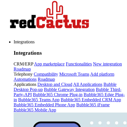
Integrations
Integrations
CRM/ERP
App marketplace
Functionalities
New integration
Roadmap
Telephony
Compatibility
Microsoft Teams
Add platform
Automations
Roadmap
Applications
Desktop and Cloud
All Applications
Bubble
Desktop Pop-up
Bubble Gateway Integration
Bubble Third-
Party-API
Bubble365 Chrome Plug-in
Bubble365 Edge Plug-
in
Bubble365 Teams App
Bubble365 Embedded CRM App
Bubble365 Embedded Phone App
Bubble365 iFrame
Bubble365 Mobile App