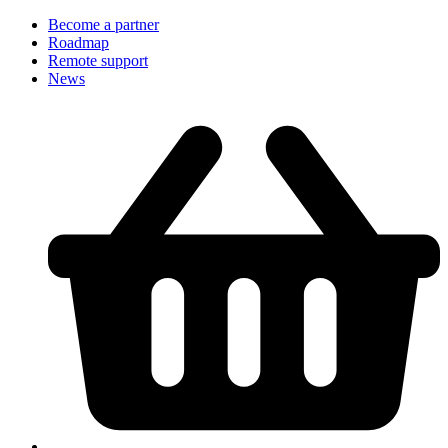
Become a partner
Roadmap
Remote support
News