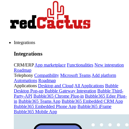
Integrations
Integrations
CRM/ERP
App marketplace
Functionalities
New integration
Roadmap
Telephony
Compatibility
Microsoft Teams
Add platform
Automations
Roadmap
Applications
Desktop and Cloud
All Applications
Bubble
Desktop Pop-up
Bubble Gateway Integration
Bubble Third-
Party-API
Bubble365 Chrome Plug-in
Bubble365 Edge Plug-
in
Bubble365 Teams App
Bubble365 Embedded CRM App
Bubble365 Embedded Phone App
Bubble365 iFrame
Bubble365 Mobile App