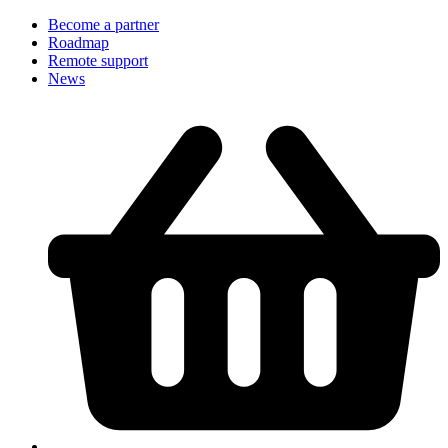
Become a partner
Roadmap
Remote support
News