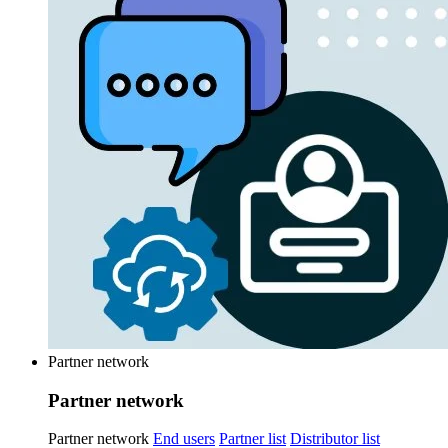
Partner network
Partner network
Partner network
End users
Partner list
Distributor list