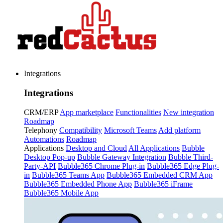
Integrations
Integrations
CRM/ERP
App marketplace
Functionalities
New integration
Roadmap
Telephony
Compatibility
Microsoft Teams
Add platform
Automations
Roadmap
Applications
Desktop and Cloud
All Applications
Bubble
Desktop Pop-up
Bubble Gateway Integration
Bubble Third-
Party-API
Bubble365 Chrome Plug-in
Bubble365 Edge Plug-
in
Bubble365 Teams App
Bubble365 Embedded CRM App
Bubble365 Embedded Phone App
Bubble365 iFrame
Bubble365 Mobile App