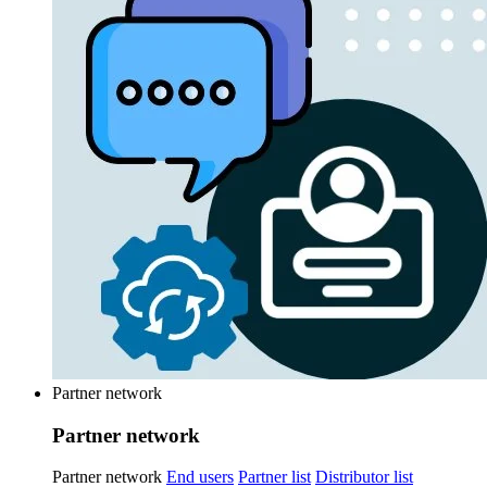
Partner network
Partner network
Partner network
End users
Partner list
Distributor list