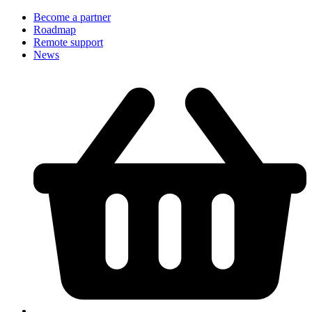
Become a partner
Roadmap
Remote support
News